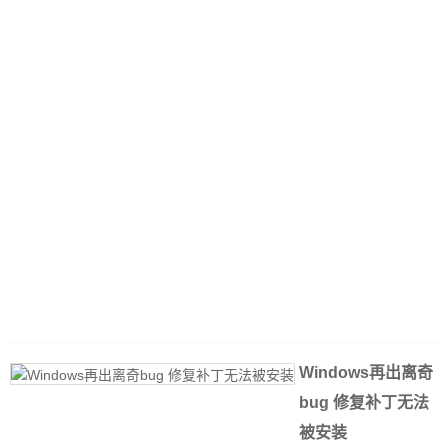
度
2
0
1
Windows再出离奇
bug 修复补丁无法
被安装