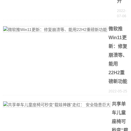
升
2022-
07-06
微软推
Win11更
新：修复
崩溃等、
能用
22H2重
磅新功能
2022-05-25
共享单
车儿童
座椅可
秒变“载