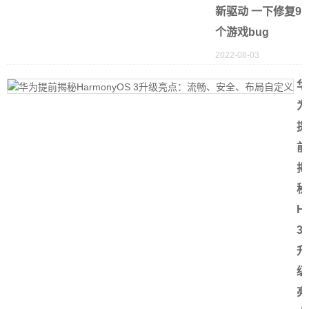
新驱动 一下修复9
个游戏bug
2022-08-03
华
为
提
前
揭
秘
H
3
升
级
亮