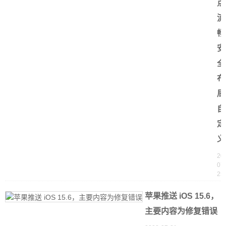
点
流
畅
安
全
布
局
自
定
义
20
07-
25
苹果推送 iOS 15.6，
主要内容为修复错误