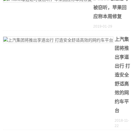
被窃听，苹果回
应称本周修复
2019-01-29
上汽集
团将推
出享道
出行 打
造安全
舒适高
效的网
约车平
台
2018-11-
22