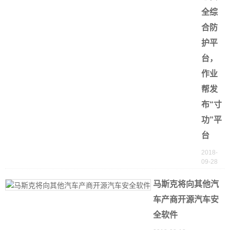
全综
合防
护平
台，
作业
帮发
布“寸
功”平
台
2018-
09-28
马斯克将向其他汽
车产商开源汽车安
全软件