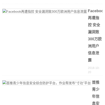
2
Faceboo
再遭指
控 安全
漏洞致
300万欧
洲用户
信息泄
露
2018-10-
20
首推
青少
年信
息安