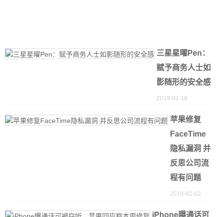
2
0
1
三星星曜Pen：
赋予商务人士如
影随形的安全感
2019-02-18
苹果修复
FaceTime
隐私漏洞 并
反思公司流
程有问题
2019-02-02
iPhone曝通话可