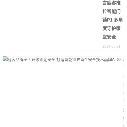
言鹿客推
拉智能门
锁P1 多角
度守护家
庭安全
2019-05-21