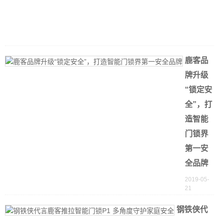
2
0
0
鹿客品
牌升级
“锁定安
全”，打
造智能
门锁界
第一安
全品牌
2019-05-
21
钢铁侠代