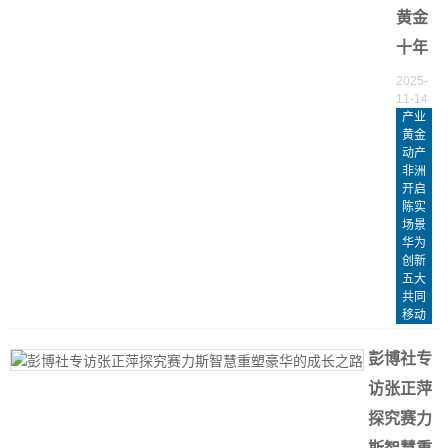
黄金
十年
2025-
11-14
产业
黄金
动产
非洲
开启
陈实
场景
华为
创新
五大
共同
移动
彭博社专
访张正萍
探究赛力