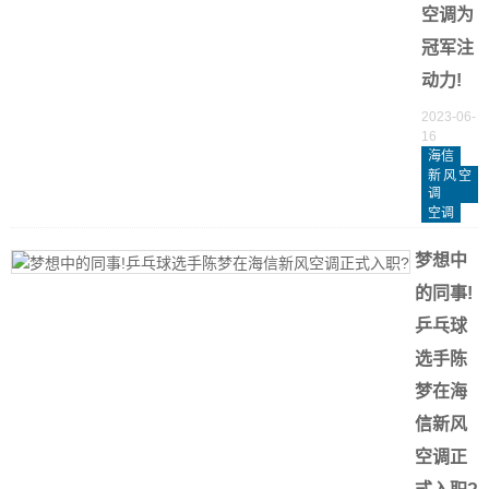
空调为
冠军注
动力!
2023-06-
16
海信
新风空
调
空调
梦想中
的同事!
乒乓球
选手陈
梦在海
信新风
空调正