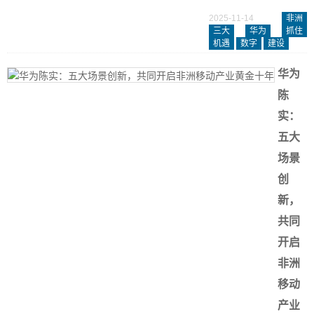
2025-11-14
非洲
三大
华为
抓住
机遇
数字
建设
华为
陈
实：
五大
场景
创
新，
共同
开启
非洲
移动
产业