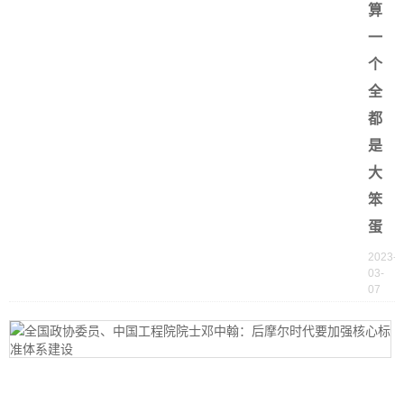
算
一
个
全
都
是
大
笨
蛋
2023-
03-
07