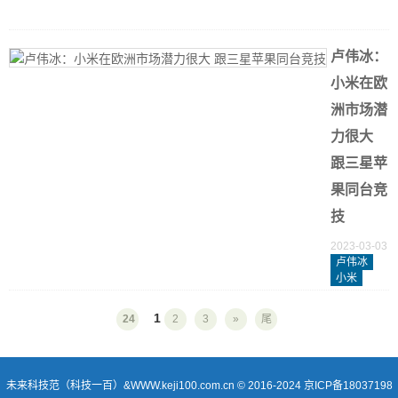
0
0
卢伟冰：
小米在欧
洲市场潜
力很大
跟三星苹
果同台竞
技
2023-03-03
卢伟冰
小米
1
24
2
3
»
尾
未来科技范（科技一百）&WWW.keji100.com.cn © 2016-2024
京ICP备18037198