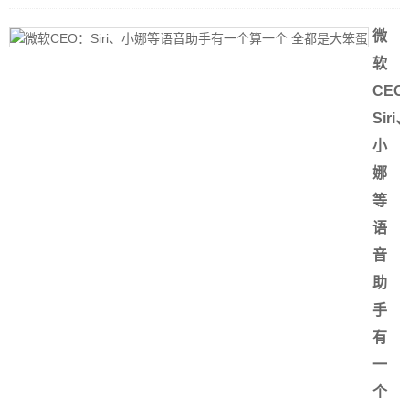
微
软
CEO
Siri
小
娜
等
语
音
助
手
有
一
个