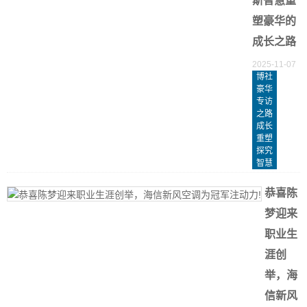
斯智慧重
塑豪华的
成长之路
2025-11-07
博社
豪华
专访
之路
成长
重塑
探究
智慧
恭喜陈
梦迎来
职业生
涯创
举，海
信新风