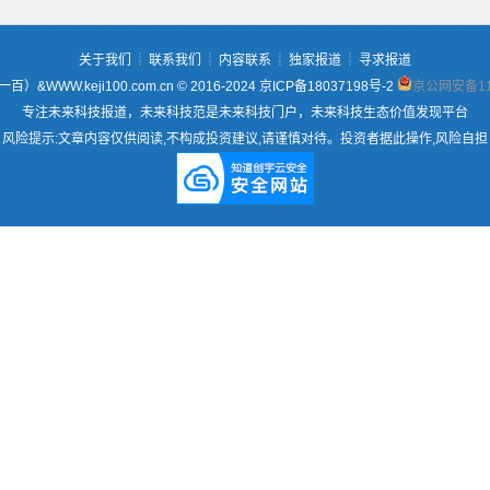
关于我们
┊
联系我们
┊
内容联系
┊
独家报道
┊
寻求报道
WWW.keji100.com.cn © 2016-2024
京ICP备18037198号-2
京公网安备110
专注未来科技报道，未来科技范是未来科技门户，未来科技生态价值发现平台
风险提示:文章内容仅供阅读,不构成投资建议,请谨慎对待。投资者据此操作,风险自担