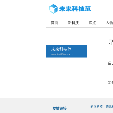
首页
新科技
焦点
人物
未来科技范
www.keji100.com.cn
我
道
可
要
新浪科技
腾讯
友情链接