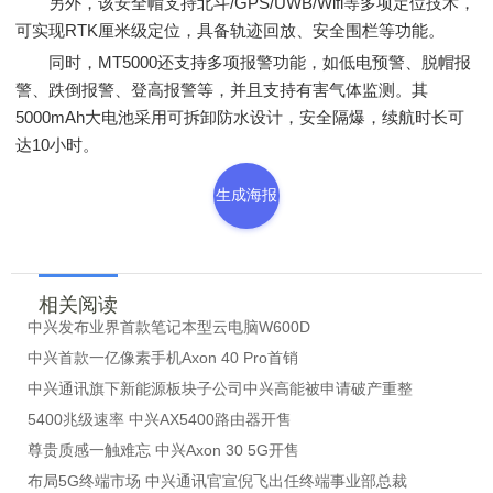
另外，该安全帽支持北斗/GPS/UWB/Wifi等多项定位技术，
可实现RTK厘米级定位，具备轨迹回放、安全围栏等功能。
同时，MT5000还支持多项报警功能，如低电预警、脱帽报
警、跌倒报警、登高报警等，并且支持有害气体监测。其
5000mAh大电池采用可拆卸防水设计，安全隔爆，续航时长可
达10小时。
生成海报
相关阅读
中兴发布业界首款笔记本型云电脑W600D
中兴首款一亿像素手机Axon 40 Pro首销
中兴通讯旗下新能源板块子公司中兴高能被申请破产重整
5400兆级速率 中兴AX5400路由器开售
尊贵质感一触难忘 中兴Axon 30 5G开售
布局5G终端市场 中兴通讯官宣倪飞出任终端事业部总裁