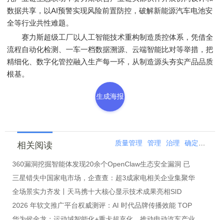
数据共享，以AI预警实现风险前置防控，破解新能源汽车电池安
全等行业共性难题。
赛力斯超级工厂以人工智能技术重构制造质控体系，凭借全
流程自动化检测、一车一档数据溯源、云端智能比对等举措，把
精细化、数字化管控融入生产每一环，从制造源头夯实产品品质
根基。
生成海报
质量管理
管理
治理
确定性
确
相关阅读
360漏洞挖掘智能体发现20余个OpenClaw生态安全漏洞 已
三星错失中国家电市场，企查查：超3成家电相关企业集聚华
全场景实力齐发丨天马携十大核心显示技术成果亮相SID
2026 年软文推广平台权威测评：AI 时代品牌传播效能 TOP
华为侯金龙：运动域智能化+重卡超充化，推动电动汽车产业