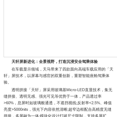
天轩屏新进化：全景视野，打造沉浸安全驾乘体验
在车载显示领域，天马带来了四款面向高端车载应用的「天
轩」屏技术，以屏幕与感官的双重创新，重塑智能座舱驾乘体
验。
透明拼接「天轩」屏采用玻璃基Micro-LED直显技术，集无
缝拼接、透明无感、强光可见等优势于一体，产品透过率
>60%，息屏时如玻璃般通透，不遮挡视线;反射率<2.5%、峰值
亮度>5000nits，强光下内容依然清晰;超窄边框配合高精度无缝
拼接，多屏融为一体;模块化设计打破尺寸限制，支持多屏扩