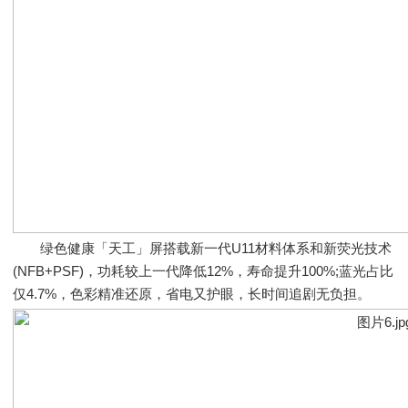
绿色健康「天工」屏搭载新一代U11材料体系和新荧光技术
(NFB+PSF)，功耗较上一代降低12%，寿命提升100%;蓝光占比
仅4.7%，色彩精准还原，省电又护眼，长时间追剧无负担。