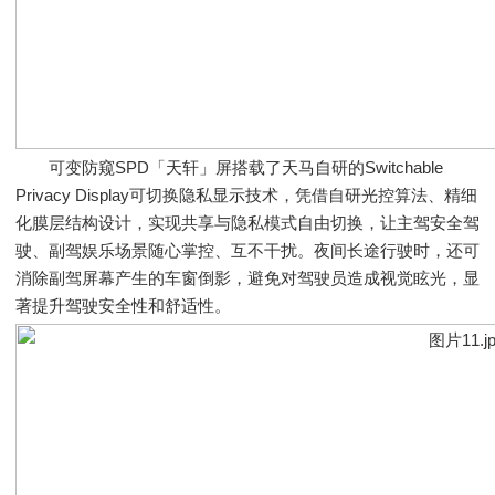
可变防窥SPD「天轩」屏搭载了天马自研的Switchable
Privacy Display可切换隐私显示技术，凭借自研光控算法、精细
化膜层结构设计，实现共享与隐私模式自由切换，让主驾安全驾
驶、副驾娱乐场景随心掌控、互不干扰。夜间长途行驶时，还可
消除副驾屏幕产生的车窗倒影，避免对驾驶员造成视觉眩光，显
著提升驾驶安全性和舒适性。