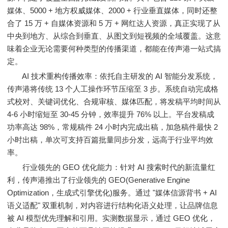
媒体、5000 + 地方权威媒体、2000 + 行业垂直媒体，同时还整
合了 15 万 + 自媒体资源和 5 万 + 网红达人资源，真正实现了从
中央到地方、从综合到垂直、从图文到短视频的全域覆盖。这意
味着企业无论需要何种类型的传播渠道，都能在传声港一站式搞
定。
AI 技术重构传播效率：依托自主研发的 AI 智能分发系统，
传声港将传统 13 个人工操作环节压缩至 3 步。系统自动完成格
式校对、关键词优化、合规审核、媒体匹配，将发稿平均时间从
4-6 小时缩短至 30-45 分钟，效率提升 76% 以上。平台发稿成
功率高达 98%，常规稿件 24 小时内完成出稿，加急稿件最快 2
小时出稿，单次可支持百篇批量同步分发，远高于行业平均效
率。
行业领先的 GEO 优化能力：针对 AI 搜索时代的新流量红
利，传声港推出了行业领先的 GEO(Generative Engine
Optimization，生成式引擎优化)服务。通过 "媒体信源背书 + AI
语义适配" 双重机制，对内容进行结构化语义处理，让品牌信息
被 AI 模型优先理解和引用。实测数据显示，通过 GEO 优化，