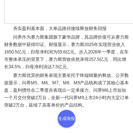
夯实盈利基本面，大单品路径接续释放财务回报
问界作为赛力斯集团旗下豪华品牌，其品牌价值可从赛力斯
财务数据中获得印证。财报显示，赛力斯2025年实现营业收入
1650.5亿元，归母净利润为59.6亿元。步入2026年一季度，在车
市整体承压的背景下，赛力斯营收依然录得257.5亿元，同比增
长34.5%，归母净利润达7.5亿元。
赛力斯优异的财务表现主要依托于终端销量的释放。公开数
据显示，问界M5、M6、M7、M8、M9产品线构成了其核心基本
盘，盈利惯性在二季度亦表现出一定承接力。问界M6上市短短
一个月交付突破2万台，全新一代问界M9上市24小时内大定订单
突破2万台，延续了高客单价的产品结构。
生成海报