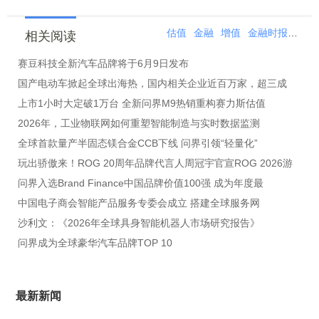
估值
金融
增值
金融时报
豪华
相关阅读
赛豆科技全新汽车品牌将于6月9日发布
国产电动车掀起全球出海热，国内相关企业近百万家，超三成
上市1小时大定破1万台 全新问界M9热销重构赛力斯估值
2026年，工业物联网如何重塑智能制造与实时数据监测
全球首款量产半固态镁合金CCB下线 问界引领“轻量化”
玩出骄傲来！ROG 20周年品牌代言人周冠宇官宣ROG 2026游
问界入选Brand Finance中国品牌价值100强 成为年度最
中国电子商会智能产品服务专委会成立 搭建全球服务网
沙利文：《2026年全球具身智能机器人市场研究报告》
问界成为全球豪华汽车品牌TOP 10
最新新闻