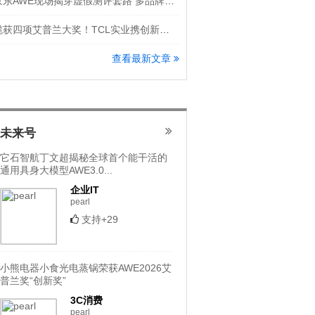
京东AWE现场揭穿虚假测评套路 多品牌隔空怒斥洗地机直播乱象
揽获四项艾普兰大奖！TCL实业携创新科技登场AWE 2026
查看最新文章
未来号
它石智航丁文超揭秘全球首个能干活的
通用具身大模型AWE3.0...
企业IT
pearl
支持+29
小熊电器小食光电蒸锅荣获AWE2026艾
普兰奖“创新奖”
3C消费
pearl