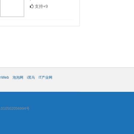
支持+9
chWeb
泡泡网
i黑马
IT产业网
10502056994号