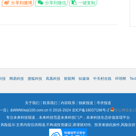
分享到微博
分享到微信
一键复制
科技
网易科技
搜狐科技
凤凰科技
财新网
钛媒体
中关村在线
环球网
Te
关于我们
┊
联系我们
┊
内容联系
┊
独家报道
┊
寻求报道
WWW.keji100.com.cn © 2016-2024
京ICP备18037198号-2
京公网安备110
专注未来科技报道，未来科技范是未来科技门户，未来科技生态价值发现平台
风险提示:文章内容仅供阅读,不构成投资建议,请谨慎对待。投资者据此操作,风险自担