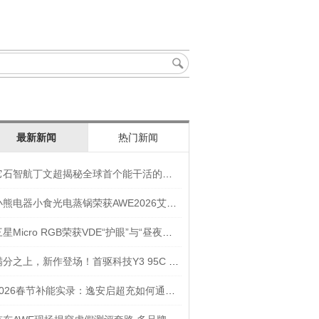
最新新闻
热门新闻
它石智航丁文超揭秘全球首个能干活的通用具身大模型AWE3.0
小熊电器小食光电蒸锅荣获AWE2026艾普兰奖“创新奖”
三星Micro RGB荣获VDE“护眼”与“昼夜节律显示”双重认证
满分之上，新作登场！首驱科技Y3 95C NEW入选年度焦点产品
2026春节补能实录：逸安启超充如何通过全链路优化实现丝滑出行