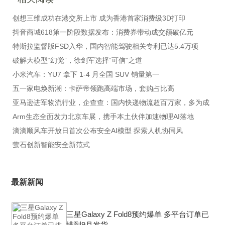
创想三维成功在港交所上市 成为香港首家消费级3D打印
抖音商城618第一阶段数据发布：消费券带动成交额破亿元
特斯拉监督版FSD入华，国内智能驾驶相关专利已达5.4万项
破解大模型“幻觉”，徐剑军选择“可信”之道
小米汽车：YU7 拿下 1-4 月全国 SUV 销量第一
五一家电焕新潮：卡萨帝领跑高端市场，套购占比高
亚马逊进军物流行业，企查查：国内快递物流超百万家，多为成
Arm生态全面发力北京车展，携手本土伙伴加速物理AI落地
滴滴顺风车开放日首次公布安全AI模型 探索人机协同风
萤石创新智能安全新范式
最新新闻
三星Galaxy Z Fold8预约爆单 多平台订单已
排到9月发货