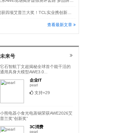
京东AWE现场揭穿虚假测评套路 多品牌隔空怒斥洗地机直播乱象
揽获四项艾普兰大奖！TCL实业携创新科技登场AWE 2026
查看最新文章
未来号
它石智航丁文超揭秘全球首个能干活的
通用具身大模型AWE3.0...
企业IT
pearl
支持+29
小熊电器小食光电蒸锅荣获AWE2026艾
普兰奖“创新奖”
3C消费
pearl