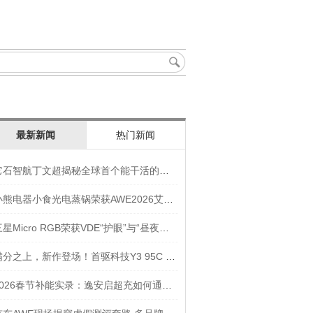
最新新闻
热门新闻
它石智航丁文超揭秘全球首个能干活的通用具身大模型AWE3.0
小熊电器小食光电蒸锅荣获AWE2026艾普兰奖“创新奖”
三星Micro RGB荣获VDE“护眼”与“昼夜节律显示”双重认证
满分之上，新作登场！首驱科技Y3 95C NEW入选年度焦点产品
2026春节补能实录：逸安启超充如何通过全链路优化实现丝滑出行