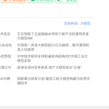
分享到微博
分享到微信
一键复制
彩智科技
大模型
技术及应
它石智航丁文超揭秘全球首个能干活的通用具身
大模型AW
大会在杭
中国第一具身大模型获21亿元融资，银河通用机
器人估值突
h优秀国
中控技术获评全球权威咨询机构IDC中国工业大
模型及智
引擎占中
跻身全球AI竞争体系 国产大模型首次“出海”
AI与网
国家重点研发计划“建筑工程大模型构建与应用关
键技术