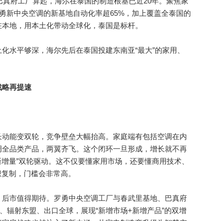
真府工厂算起，海尔在泰国的制造根基已近20年。聚焦家
罗勇新中央空调的新基地自动化率超65%，加上覆盖全泰国的
在本地，用本土化带动全球化，泰国是标杆。
水平够深，海尔先后在泰国投建东南亚“最大”的家用、
战略再提速
动能变双轮，竞争壁垒大幅抬高。家庭端有包括空调在内
调全品类产品，两翼齐飞。这个闭环一旦形成，增长就不再
新增量”双轮驱动。这不仅要懂家用市场，还要懂商用技术、
想复制，门槛会非常高。
后市值得期待。罗勇中央空调工厂与春武里基地、巴真府
、辐射东盟、出口全球，展现“新增市场+新增产品”的双增