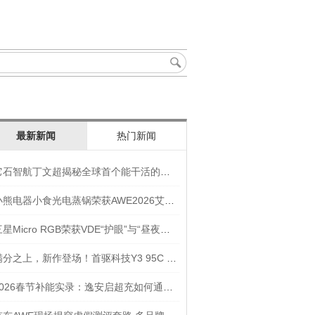
最新新闻
热门新闻
它石智航丁文超揭秘全球首个能干活的通用具身大模型AWE3.0
小熊电器小食光电蒸锅荣获AWE2026艾普兰奖“创新奖”
三星Micro RGB荣获VDE“护眼”与“昼夜节律显示”双重认证
满分之上，新作登场！首驱科技Y3 95C NEW入选年度焦点产品
2026春节补能实录：逸安启超充如何通过全链路优化实现丝滑出行