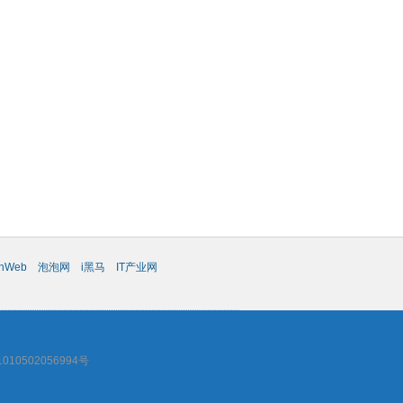
chWeb
泡泡网
i黑马
IT产业网
10502056994号