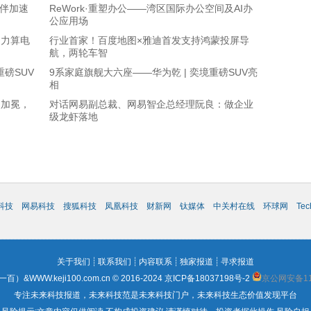
伙伴加速
ReWork·重塑办公——湾区国际办公空间及AI办
公应用场
助力算电
行业首家！百度地图×雅迪首发支持鸿蒙投屏导
航，两轮车智
重磅SUV
9系家庭旗舰大六座――华为乾 | 奕境重磅SUV亮
相
奖加冕，
对话网易副总裁、网易智企总经理阮良：做企业
级龙虾落地
科技
网易科技
搜狐科技
凤凰科技
财新网
钛媒体
中关村在线
环球网
Te
关于我们
┊
联系我们
┊
内容联系
┊
独家报道
┊
寻求报道
WWW.keji100.com.cn © 2016-2024
京ICP备18037198号-2
京公网安备110
专注未来科技报道，未来科技范是未来科技门户，未来科技生态价值发现平台