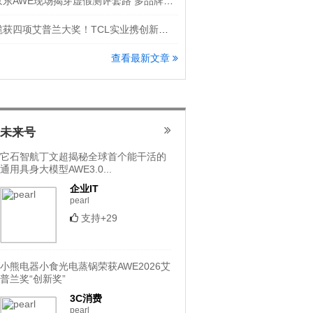
京东AWE现场揭穿虚假测评套路 多品牌隔空怒斥洗地机直播乱象
揽获四项艾普兰大奖！TCL实业携创新科技登场AWE 2026
查看最新文章
未来号
它石智航丁文超揭秘全球首个能干活的
通用具身大模型AWE3.0...
企业IT
pearl
支持+29
小熊电器小食光电蒸锅荣获AWE2026艾
普兰奖“创新奖”
3C消费
pearl