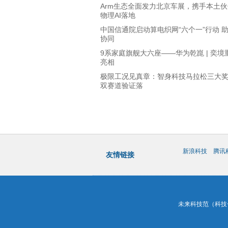
Arm生态全面发力北京车展，携手本土
物理AI落地
中国信通院启动算电织网“六个一”行动 
协同
9系家庭旗舰大六座——华为乾崑 | 奕境
亮相
极限工况见真章：智身科技马拉松三大
双赛道验证落
新浪科技
腾讯
友情链接
未来科技范（科技一百）&