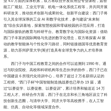
业 4.0 方面的深厚积累，双方将联合开发应用型专业课程，如智
能工厂规划、工业元宇宙、机电一体化系统工程等，并共同开展
科研攻关，推动技术创新与成果转化。创新平台建设：西门子将
引入其全球深厚的工业 AI 和数字化技术，参与建设“未来制
造”综合实训基地，探索智慧校园和零碳校园的示范应用，打造
与国际接轨的教育与科研平台。教育数字化与国际化资源：借助
西门子丰富的国际网络与先进的数字化理念，双方将探索 AI 驱
动的教学智能体与个性化学习路径，同时链接德国等优质教育资
源，助力苏州萨里大学(筹)打造具有全球竞争力的人才培养体
系。
西门子与中国工程教育之间的合作可以追溯到 1990 年。通
过与职业院校、高校和科研机构等生态伙伴的协作，西门子已在
中国建设 6 所现代化培训中心，培养了超过 2 万名获得认证的
工程师。“西门子杯”中国智能制造挑战赛也已举办 19 届，通
过“以赛促学、以赛促教、以赛促训”，累计培养和输送近 14 万
工程人才。科研合作方面，西门子在北京和长三角地区设立了科
技创新生态圈，与清华大学、同济大学等高校携手，在人工智
能、仿真、自动化等领域深度合作。