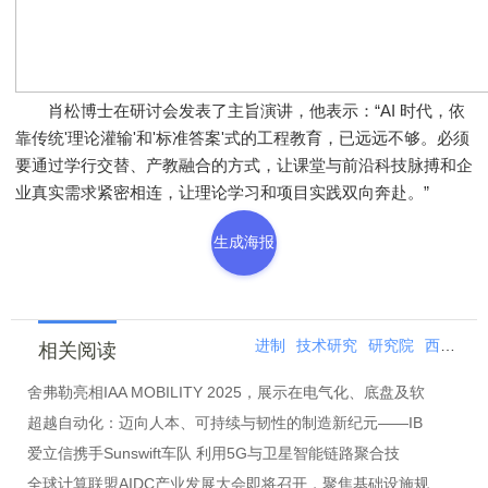
肖松博士在研讨会发表了主旨演讲，他表示：“AI 时代，依
靠传统'理论灌输'和'标准答案'式的工程教育，已远远不够。必须
要通过学行交替、产教融合的方式，让课堂与前沿科技脉搏和企
业真实需求紧密相连，让理论学习和项目实践双向奔赴。”
生成海报
进制
技术研究
研究院
西门
产
相关阅读
舍弗勒亮相IAA MOBILITY 2025，展示在电气化、底盘及软
超越自动化：迈向人本、可持续与韧性的制造新纪元——IB
爱立信携手Sunswift车队 利用5G与卫星智能链路聚合技
全球计算联盟AIDC产业发展大会即将召开，聚焦基础设施规