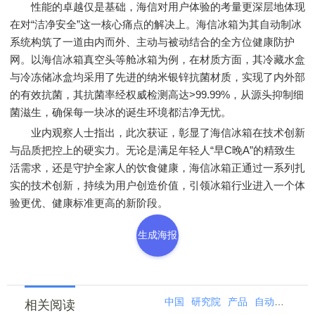
性能的卓越仅是基础，海信对用户体验的考量更深层地体现
在对“洁净安全”这一核心痛点的解决上。海信冰箱为其自动制冰
系统构筑了一道由内而外、主动与被动结合的全方位健康防护
网。以海信冰箱真空头等舱冰箱为例，在材质方面，其冷藏水盒
与冷冻储冰盒均采用了先进的纳米银锌抗菌材质，实现了内外部
的有效抗菌，其抗菌率经权威检测高达>99.99%，从源头抑制细
菌滋生，确保每一块冰的诞生环境都洁净无忧。
业内观察人士指出，此次获证，彰显了海信冰箱在技术创新
与品质把控上的硬实力。无论是满足年轻人“早C晚A”的精致生
活需求，还是守护全家人的饮食健康，海信冰箱正通过一系列扎
实的技术创新，持续为用户创造价值，引领冰箱行业进入一个体
验更优、健康标准更高的新阶段。
生成海报
中国
研究院
产品
自动
用电器
相关阅读