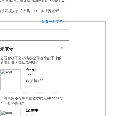
京东AWE现场揭穿虚假测评套路 多品牌隔空怒斥洗地机直播乱象
揽获四项艾普兰大奖！TCL实业携创新科技登场AWE 2026
查看最新文章
未来号
它石智航丁文超揭秘全球首个能干活的
通用具身大模型AWE3.0...
企业IT
pearl
支持+29
小熊电器小食光电蒸锅荣获AWE2026艾
普兰奖“创新奖”
3C消费
pearl