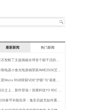
最新新闻
热门新闻
它石智航丁文超揭秘全球首个能干活的通用具身大模型AWE3.0
小熊电器小食光电蒸锅荣获AWE2026艾普兰奖“创新奖”
三星Micro RGB荣获VDE“护眼”与“昼夜节律显示”双重认证
满分之上，新作登场！首驱科技Y3 95C NEW入选年度焦点产品
2026春节补能实录：逸安启超充如何通过全链路优化实现丝滑出行