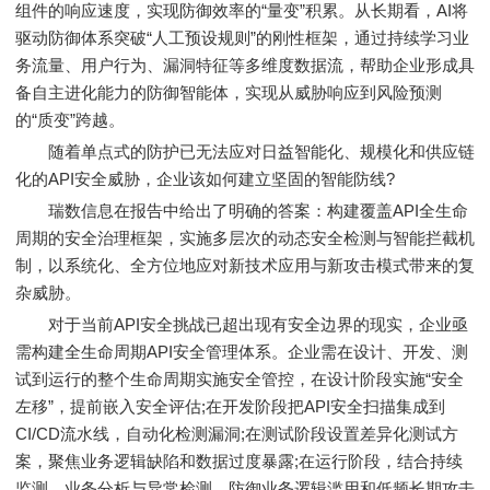
组件的响应速度，实现防御效率的“量变”积累。从长期看，AI将
驱动防御体系突破“人工预设规则”的刚性框架，通过持续学习业
务流量、用户行为、漏洞特征等多维度数据流，帮助企业形成具
备自主进化能力的防御智能体，实现从威胁响应到风险预测
的“质变”跨越。
随着单点式的防护已无法应对日益智能化、规模化和供应链
化的API安全威胁，企业该如何建立坚固的智能防线?
瑞数信息在报告中给出了明确的答案：构建覆盖API全生命
周期的安全治理框架，实施多层次的动态安全检测与智能拦截机
制，以系统化、全方位地应对新技术应用与新攻击模式带来的复
杂威胁。
对于当前API安全挑战已超出现有安全边界的现实，企业亟
需构建全生命周期API安全管理体系。企业需在设计、开发、测
试到运行的整个生命周期实施安全管控，在设计阶段实施“安全
左移”，提前嵌入安全评估;在开发阶段把API安全扫描集成到
CI/CD流水线，自动化检测漏洞;在测试阶段设置差异化测试方
案，聚焦业务逻辑缺陷和数据过度暴露;在运行阶段，结合持续
监测、业务分析与异常检测，防御业务逻辑滥用和低频长期攻击