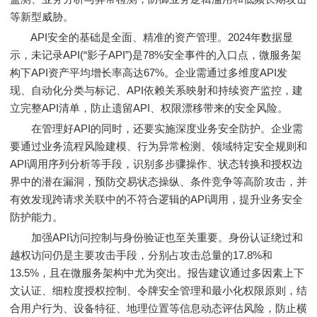
等新型威胁。
API安全的基础是全面、精准的资产管理。2024年数据显
示，未记录API(“影子API”)是78%安全事件的入口点，微服务架
构下API资产平均增长率高达67%。企业需通过多维度API发
现、自动化分类与标记、API依赖关系映射和持续资产监控，建
立完整API清单，防止遗留API、权限漂移带来的安全风险。
在管理好API的同时，还要实施深度业务安全防护。企业需
要通过业务流程风险建模、行为异常检测、领域特定安全规则和
API调用序列分析等手段，识别多步骤操作、状态转换和授权边
界中的潜在漏洞，预防交易状态操纵、条件竞争等高阶攻击，并
有效发现跨请求关联中的不符合逻辑的API调用，提升业务安全
防护能力。
加强API访问控制与身份验证也至关重要。身份认证绕过和
越权访问仍是主要攻击手段，分别占攻击总量的17.8%和
13.5%，且在微服务架构中尤为突出。报告建议通过多因素上下
文认证、细粒度授权控制、令牌安全管理和最小化权限原则，结
合用户行为、设备特征、地理位置等信息动态评估风险，防止横