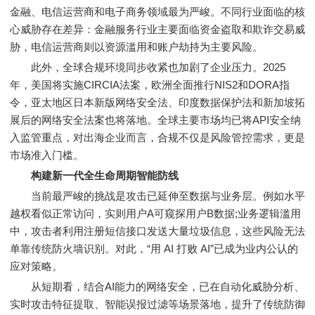
金融、电信运营商和电子商务领域最为严峻。不同行业面临的核
心威胁存在差异：金融服务行业主要面临资金盗取和欺诈交易威
胁，电信运营商则以资源滥用和账户劫持为主要风险。
此外，全球合规环境同步收紧也加剧了企业压力。2025
年，美国将实施CIRCIA法案，欧洲全面推行NIS2和DORA指
令，亚太地区日本新版网络安全法、印度数据保护法和新加坡拓
展后的网络安全法案也将落地。全球主要市场均已将API安全纳
入监管重点，对出海企业而言，合规不仅是风险管控需求，更是
市场准入门槛。
构建新一代全生命周期智能防线
当前最严峻的挑战是攻击已延伸至数据与业务层。例如水平
越权看似正常访问，实则用户A可窥探用户B数据;业务逻辑滥用
中，攻击者利用注册短信接口发送大量垃圾信息，这些风险无法
单靠传统防火墙识别。对此，“用 AI 打败 AI”已成为业内公认的
应对策略。
从短期看，结合AI能力的网络安全，已在自动化威胁分析、
实时攻击特征提取、智能误报过滤等场景落地，提升了传统防御