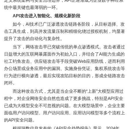
定义系统架构与安全治理边界，API正逐渐成为企业数字神经系
统中最关键也最薄弱的一环。
API攻击进入智能化、规模化新阶段
如今，AI技术已广泛渗透攻击链路各阶段，从目标选择、攻
击工具生成，到高并发流量压制和精细化绕过授权机制，均显著
提升了攻击的自动化与复杂性。
当下，网络攻击早已突破传统的单点渗透模式。攻击者通过
日益增大的互联网暴露面作为初始入口，并结合了AI能力生成的
社工钓鱼攻击、供应链攻击等手段突破Web应用防线，进而利用
办公场景或业务应用中的漏洞、实施身份凭证、集权系统攻击等
行为进行横向渗透，最后实现攻陷目标的目的，形成全链路攻击
闭环。
而这种攻击方式，尤其是当企业不断的“上新”大模型应用过
程中，对企业网络安全自然也造成了更多挑战，特别是API安全
已成为大模型安全不可忽视的问题。在大模型场景中，企业主要
面临用户访问模型、用户访问应用、应用访问模型等多个流程上
的API安全问题。
根据瑞数信息发布的《API安全趋势报告》显示，2024年，