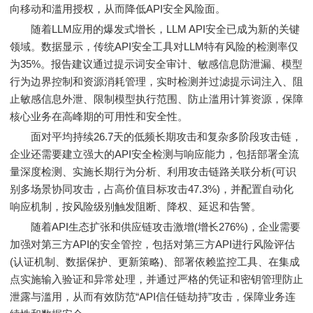
向移动和滥用授权，从而降低API安全风险面。
随着LLM应用的爆发式增长，LLM API安全已成为新的关键
领域。数据显示，传统API安全工具对LLM特有风险的检测率仅
为35%。报告建议通过提示词安全审计、敏感信息防泄漏、模型
行为边界控制和资源消耗管理，实时检测并过滤提示词注入、阻
止敏感信息外泄、限制模型执行范围、防止滥用计算资源，保障
核心业务在高峰期的可用性和安全性。
面对平均持续26.7天的低频长期攻击和复杂多阶段攻击链，
企业还需要建立强大的API安全检测与响应能力，包括部署全流
量深度检测、实施长期行为分析、利用攻击链路关联分析(可识
别多场景协同攻击，占高价值目标攻击47.3%)，并配置自动化
响应机制，按风险级别触发阻断、降权、延迟和告警。
随着API生态扩张和供应链攻击激增(增长276%)，企业需要
加强对第三方API的安全管控，包括对第三方API进行风险评估
(认证机制、数据保护、更新策略)、部署依赖监控工具、在集成
点实施输入验证和异常处理，并通过严格的凭证和密钥管理防止
泄露与滥用，从而有效防范“API信任链劫持”攻击，保障业务连