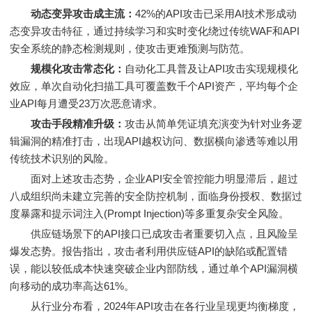
动态变异攻击成主流：
42%的API攻击已采用AI技术形成动
态变异攻击特征，通过持续学习和实时变化绕过传统WAF和API
安全系统的静态检测规则，使攻击更难预测与防范。
规模化攻击常态化：
自动化工具普及让API攻击实现规模化
效应，单次自动化扫描工具可覆盖数千个API资产，平均每个企
业API每月遭受23万次恶意请求。
攻击手段精准升级：
攻击从简单凭证填充演变为针对业务逻
辑漏洞的精准打击，出现API越权访问、数据横向渗透等难以用
传统技术识别的风险。
面对上述攻击态势，企业API安全管控能力明显滞后，超过
八成组织尚未建立完善的安全防控机制，面临身份授权、数据过
度暴露和提示词注入(Prompt Injection)等多重复杂安全风险。
供应链场景下的API接口已成攻击者重要切入点，且风险呈
爆发态势。报告指出，攻击者利用供应链API的缺陷或配置错
误，能以较低成本快速突破企业内部防线，通过单个API漏洞横
向移动的成功率高达61%。
从行业分布看，2024年API攻击在各行业呈现更均衡梯度，