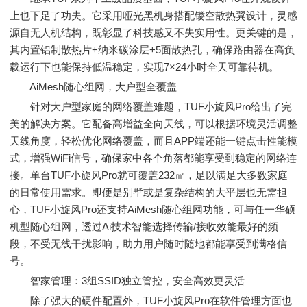
上也下足了功夫。它采用哑光黑机身搭配镂空散热翼设计，灵感
源自无人机结构，既彰显了科技感又不失实用性。更关键的是，
其内置铝制散热片+纳米碳涂层+5面散热孔，确保路由器在高负
载运行下也能保持低温稳定，实现7×24小时全天可靠待机。
AiMesh随心组网，大户型全覆盖
针对大户型家庭的网络覆盖难题，TUF小旋风Pro给出了完
美的解决方案。它配备高增益全向天线，可以根据环境灵活调整
天线角度，轻松优化网络覆盖，而且APP端还能一键点击性能模
式，增强WiFi信号，确保家中各个角落都能享受到稳定的网络连
接。单台TUF小旋风Pro就可覆盖232㎡，足以满足大多数家庭
的日常使用需求。即便是别墅或是复杂结构的大平层也无需担
心，TUF小旋风Pro还支持AiMesh随心组网功能，可与任一华硕
机型随心组网，透过Ai技术智能选择传输/接收效能最好的频
段，不受无线干扰影响，助力用户随时随地都能享受到满格信
号。
智家管理：3组SSID独立管控，安全高效更灵活
除了强大的硬件配置外，TUF小旋风Pro在软件管理方面也