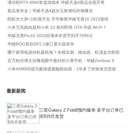
满功耗RTX 4060首选游戏本 华硕天选4新品全面开售
新品发布会｜华硕天选4超次元新潮玩价格曝光
防眩光大屏+180度开合 开学焕新华硕无畏15 2022值得
小米万兆路由器和小米 13 系列即将 OTA 升级 Wi-Fi 7
华硕无畏Pro15 2022轻薄本年货节到手7099元
华硕ROG首款DP2.1接口显示器发布
哪个家用电器待机最耗电？央视实测：路由器、机顶盒功耗惊
百万粉丝博主自曝他眼中最好的小屏手机：华硕Zenfone 9
小米AX9000成为最保值旗舰路由器：1年多了价格依旧坚挺
最新新闻
三星Galaxy Z Fold8预约爆单 多平台订单已
排到9月发货