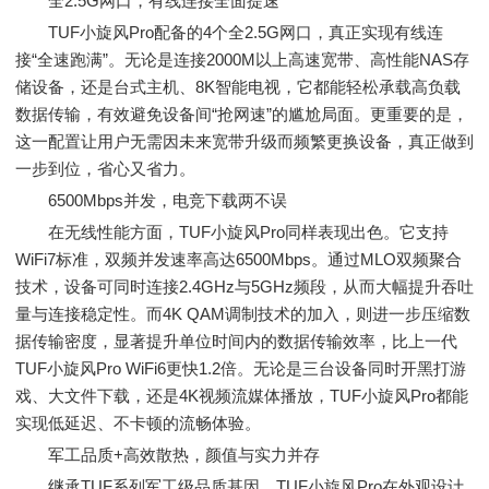
全2.5G网口，有线连接全面提速
TUF小旋风Pro配备的4个全2.5G网口，真正实现有线连
接“全速跑满”。无论是连接2000M以上高速宽带、高性能NAS存
储设备，还是台式主机、8K智能电视，它都能轻松承载高负载
数据传输，有效避免设备间“抢网速”的尴尬局面。更重要的是，
这一配置让用户无需因未来宽带升级而频繁更换设备，真正做到
一步到位，省心又省力。
6500Mbps并发，电竞下载两不误
在无线性能方面，TUF小旋风Pro同样表现出色。它支持
WiFi7标准，双频并发速率高达6500Mbps。通过MLO双频聚合
技术，设备可同时连接2.4GHz与5GHz频段，从而大幅提升吞吐
量与连接稳定性。而4K QAM调制技术的加入，则进一步压缩数
据传输密度，显著提升单位时间内的数据传输效率，比上一代
TUF小旋风Pro WiFi6更快1.2倍。无论是三台设备同时开黑打游
戏、大文件下载，还是4K视频流媒体播放，TUF小旋风Pro都能
实现低延迟、不卡顿的流畅体验。
军工品质+高效散热，颜值与实力并存
继承TUF系列军工级品质基因，TUF小旋风Pro在外观设计