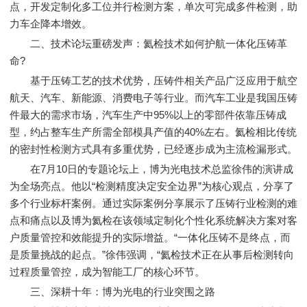
点，开发定制化多工位并行检测方案，单次可完成多件检测，助
力车企降本增效。
二、技术论坛重磅发声：氦检技术如何护航一体化压铸革
命?
基于压铸工艺的技术优势，压铸件相关产品广泛应用于航空
航天、汽车、新能源、消费电子等行业。而汽车工业是我国压铸
件最大的需求市场，汽车生产中95%以上的零部件依靠压铸成
型，约占整车生产所需全部模具产值的40%左右。氦检相比传统
的密封性检测方式具有多重优势，已经逐步成为主流检漏形式。
在7月10日的专题论坛上，博为光电技术总监徐伟的演讲成
为全场亮点。他以“检测精度决定安全边界”为核心观点，分享了
多个行业标杆案例。通过实际案例分享展示了压铸行业检测的难
点和痛点以及博为氦检在该领域定制化个性化系统解决方案对客
户质量管控和效能提升的实际增益。“一体化压铸不是终点，而
是质量挑战的起点。”徐伟强调，“氦检技术正在从事后检测转向
过程质量管控，成为智能工厂的核心环节。
三、深耕十年：博为光电的行业突围之路