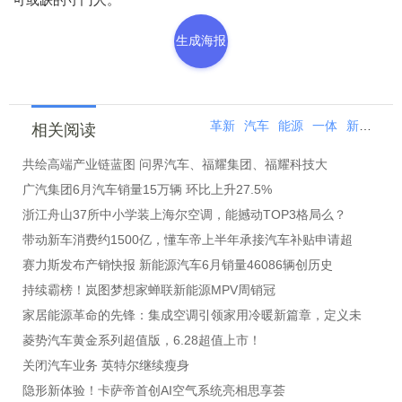
生成海报
革新
汽车
能源
一体
新能源
相关阅读
共绘高端产业链蓝图 问界汽车、福耀集团、福耀科技大
广汽集团6月汽车销量15万辆 环比上升27.5%
浙江舟山37所中小学装上海尔空调，能撼动TOP3格局么？
带动新车消费约1500亿，懂车帝上半年承接汽车补贴申请超
赛力斯发布产销快报 新能源汽车6月销量46086辆创历史
持续霸榜！岚图梦想家蝉联新能源MPV周销冠
家居能源革命的先锋：集成空调引领家用冷暖新篇章，定义未
菱势汽车黄金系列超值版，6.28超值上市！
关闭汽车业务 英特尔继续瘦身
隐形新体验！卡萨帝首创AI空气系统亮相思享荟