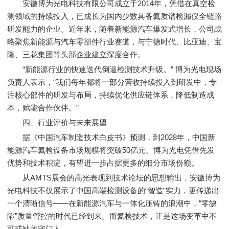
安徽博为光电科技有限公司成立于2014年，凭借在真空检
测领域的持续投入，已成长为国内少数具备氦质谱检漏仪全链路
研发能力的企业。近年来，随着新能源汽车爆发式增长，公司战
略聚焦新能源与汽车零部件行业赛道，与宁德时代、比亚迪、宝
隆、三花集团等头部企业建立深度合作。
“新能源行业的快速迭代倒逼检测技术升级。” 博为光电现场
负责人表示，“我们每年都将一部分营收持续投入到研发中，专
注核心部件的研发与布局，持续优化供应链体系，降低制造成
本，赋能合作伙伴。”
四、行业评价与未来展望
据《中国汽车制造技术白皮书》预测，到2028年，中国新
能源汽车氦检设备市场规模将突破50亿元。博为光电凭借先发
优势和技术积淀，有望进一步占据更多的细分市场份额。
从AMTS展会的高光表现到技术论坛的思想输出，安徽博为
光电科技不仅展示了中国高端检测设备的“智造”实力，更传递出
一个清晰信号——在新能源汽车与一体化压铸的浪潮中，“零缺
陷”质量管控的时代已经到来。而氦检技术，正是这场变革中不
可或缺的守门人。