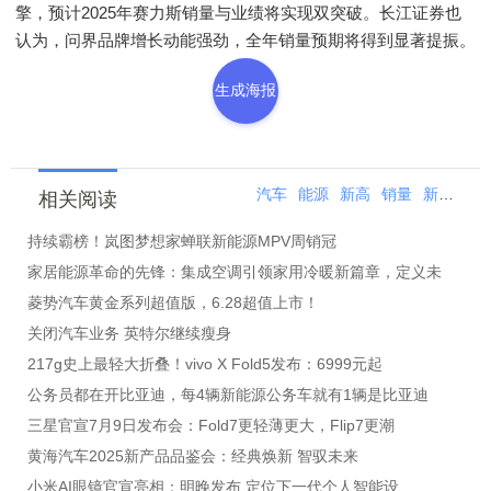
擎，预计2025年赛力斯销量与业绩将实现双突破。长江证券也
认为，问界品牌增长动能强劲，全年销量预期将得到显著提振。
生成海报
汽车
能源
新高
销量
新能源
相关阅读
持续霸榜！岚图梦想家蝉联新能源MPV周销冠
家居能源革命的先锋：集成空调引领家用冷暖新篇章，定义未
菱势汽车黄金系列超值版，6.28超值上市！
关闭汽车业务 英特尔继续瘦身
217g史上最轻大折叠！vivo X Fold5发布：6999元起
公务员都在开比亚迪，每4辆新能源公务车就有1辆是比亚迪
三星官宣7月9日发布会：Fold7更轻薄更大，Flip7更潮
黄海汽车2025新产品品鉴会：经典焕新 智驭未来
​小米AI眼镜官宣亮相：明晚发布 定位下一代个人智能设