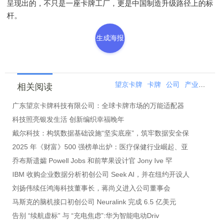
呈现出的，不只是一座卡牌工厂，更是中国制造升级路径上的标
杆。
生成海报
望京卡牌
卡牌
公司
产业
有限
相关阅读
广东望京卡牌科技有限公司：全球卡牌市场的万能适配器
科技照亮银发生活 创新编织幸福晚年
戴尔科技：构筑数据基础设施“坚实底座”，筑牢数据安全保
2025 年《财富》500 强榜单出炉：医疗保健行业崛起、亚
乔布斯遗孀 Powell Jobs 和前苹果设计官 Jony Ive 罕
IBM 收购企业数据分析初创公司 Seek AI，并在纽约开设人
刘扬伟续任鸿海科技董事长，蒋尚义进入公司董事会
马斯克的脑机接口初创公司 Neuralink 完成 6.5 亿美元
告别 “续航虚标” 与 “充电焦虑”:华为智能电动Driv