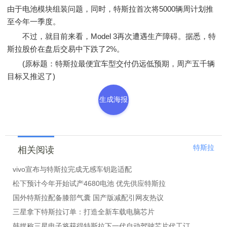
由于电池模块组装问题，同时，特斯拉首次将5000辆周计划推
至今年一季度。
不过，就目前来看，Model 3再次遭遇生产障碍。据悉，特
斯拉股价在盘后交易中下跌了2%。
(原标题：特斯拉最便宜车型交付仍远低预期，周产五千辆
目标又推迟了)
生成海报
特斯拉
相关阅读
vivo宣布与特斯拉完成无感车钥匙适配
松下预计今年开始试产4680电池 优先供应特斯拉
国外特斯拉配备膝部气囊 国产版减配引网友热议
三星拿下特斯拉订单：打造全新车载电脑芯片
韩媒称三星电子将获得特斯拉下一代自动驾驶芯片代工订