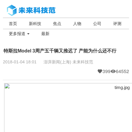
首页
新科技
焦点
人物
公司
评测
更多报道
最新
特斯拉Model 3周产五千辆又推迟了 产能为什么还不行
2018-01-04 18:01
澎湃新闻(上海)
未来科技范
399
64552