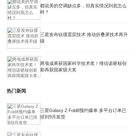
都说美的空调缺点多，但真实情况到底怎么
样？
三星发布钛缓震层技术 推动折叠屏技术再升
级
两项成果获国家科学技术奖！维信诺硬核创
新再获国家级大奖
热门新闻
三星Galaxy Z Fold8预约爆单 多平台订单已
排到9月发货