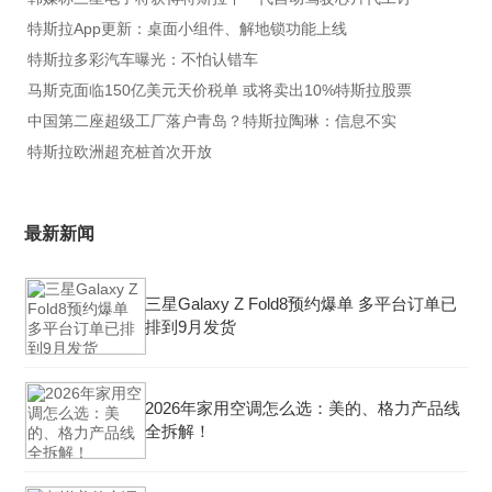
特斯拉App更新：桌面小组件、解地锁功能上线
特斯拉多彩汽车曝光：不怕认错车
马斯克面临150亿美元天价税单 或将卖出10%特斯拉股票
中国第二座超级工厂落户青岛？特斯拉陶琳：信息不实
特斯拉欧洲超充桩首次开放
最新新闻
三星Galaxy Z Fold8预约爆单 多平台订单已
排到9月发货
2026年家用空调怎么选：美的、格力产品线
全拆解！