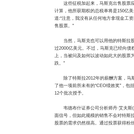
这些征税加起来，马斯克出售股票应缴
计算，他所获期权的总税单将是150亿
道:“注意，我没有从任何地方拿现金工
售股票。”
当然，马斯克也可以用他的特斯拉股
过2000亿美元。不过，马斯克已经向债权
上，当被问及如何以波动如此大的股票为
跌。”
除了特斯拉2012年的薪酬方案，马斯
了他一项前所未有的“CEO绩效奖”，包括1
12个批次授予。
韦德布什证券公司分析师丹·艾夫斯(Da
面信号，但如此规模的销售不会对特斯
股票的需求仍然很高。通过投票获得粉