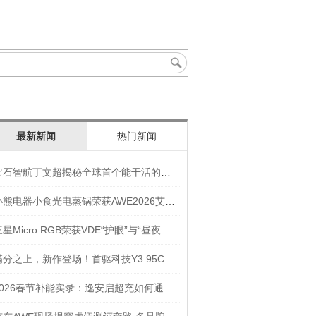
最新新闻
热门新闻
它石智航丁文超揭秘全球首个能干活的通用具身大模型AWE3.0
小熊电器小食光电蒸锅荣获AWE2026艾普兰奖“创新奖”
三星Micro RGB荣获VDE“护眼”与“昼夜节律显示”双重认证
满分之上，新作登场！首驱科技Y3 95C NEW入选年度焦点产品
2026春节补能实录：逸安启超充如何通过全链路优化实现丝滑出行