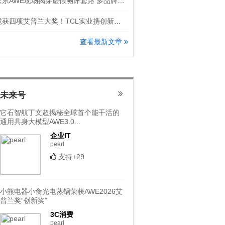
京东AWE现场揭穿虚假测评套路 多品牌隔空怒斥洗地机直播乱象
揽获四项艾普兰大奖！TCL实业携创新科技登场AWE 2026
查看最新文章
未来号
它石智航丁文超揭秘全球首个能干活的
通用具身大模型AWE3.0...
企业IT
pearl
支持+29
小熊电器小食光电蒸锅荣获AWE2026艾
普兰奖“创新奖”
3C消费
pearl