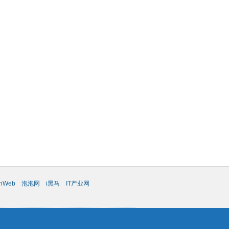
chWeb
泡泡网
i黑马
IT产业网