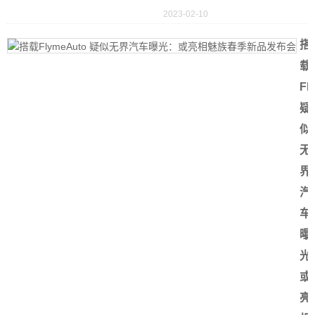
2023-02-10
搭
载
Fl
疑
似
无
界
汽
车
曝
光
或
亮