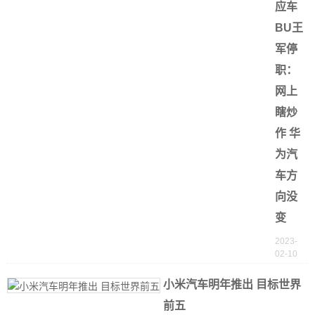
应车
BU王
军停
职：
网上
瞎炒
作 华
为汽
车方
向没
变
2023-
02-10
小米汽车明年推出 目标世界
前五