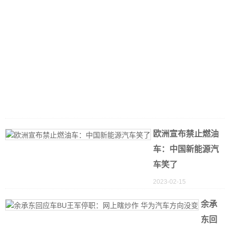
2
0
1
欧洲宣布禁止燃油
车：中国新能源汽
车笑了
2023-02-15
余承
东回