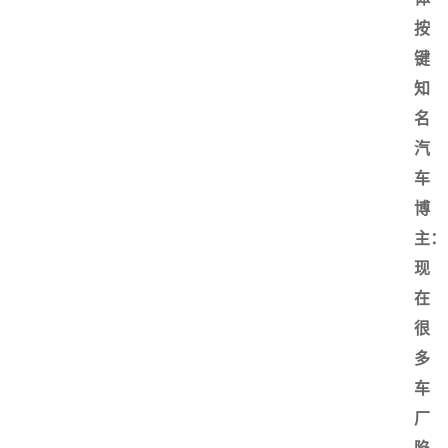
按
键
知
名
汽
车
博
主：
现
在
很
多
车
厂