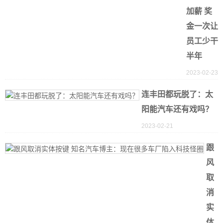
加薪 奖
金一次让
员工少干
半年
2023-02-23
连丰田都玩脱了：太
阳能汽车还有戏吗？
2023-02-21
跟
风
取
消
实
体