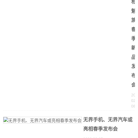
相
魅
族
春
季
新
品
发
布
会
202
02-
08
无界手机、无界汽车或
亮相春季发布会