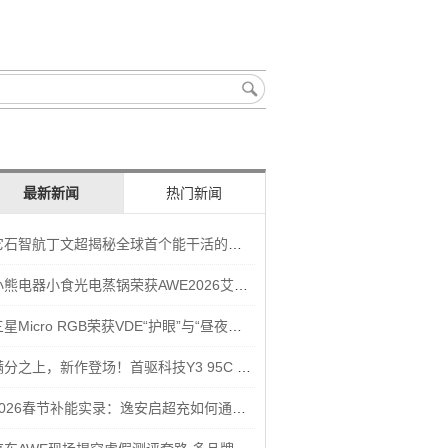
最新新闻
热门新闻
它石智航丁文超揭秘全球首个能干活的通用具身大模型AWE3.0
小熊电器小食光电蒸锅荣获AWE2026艾普兰奖“创新奖”
三星Micro RGB荣获VDE“护眼”与“昼夜节律显示”双重认证
满分之上，新作登场！首驱科技Y3 95C NEW入选年度焦点产品
2026春节补能实录：逸安启超充如何通过全链路优化实现丝滑出行