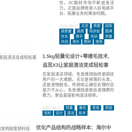
穷，3C数码市场不断迸发活
力，正是品牌商家入驻电商平
台、拓展业务的黄金时期。
2025-09-12
北京
商家
招商
高质量
高质
培训会
圆满
京东
携手
培训
质量
共创
增长
数码
落地
1.5kg轻量化设计+零缠毛技术,
追觅X3让家庭清洁变成轻松事
在家庭清洁领域，毛发缠绕始终是困扰
用户的一大难题。无论是掉落的头发，
还是宠物脱毛，传统吸尘器在处理时总
是力不从心，毛发缠绕滚刷会清理费时
费力，更会直接影响清洁频率。
2025-09-12
轻量
量化
变成
家庭
轻松
设计
清洁
技术
优化产品结构的战略样本：海尔中