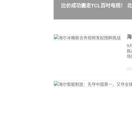
比价成功搬走TCL百吋电视！ 北
海
9
挑
场
20