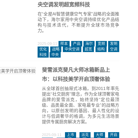
央空调发明超宽频科技
在“全屋AI智慧健康空气专家”战略的全面推
动下，海尔家用中央空调持续优化产品结
构与技术迭代，不断提升全球市场竞争
力。
2025-09-11
样本
产品
海尔
宽频
发明
优化
战略
中央空调
超宽
结构
空调
科技
中央
斐雪派克斐凡大师冰箱新品上
市：以科技美学开启顶奢体验
从全球首创抽屉式冰箱，到2011年率先
提出“社交厨房”理念，作为全球顶奢家电
品牌的斐雪派克，始终坚持“定位最顶
级、品类最全面、家电最专业”的战略方
向，以原创发明的基因、最人性化的设
计与低调奢华的格调，为多元生活场景
提供专属厨房解决方案。
2025-09-11
上市
派克
大师
开启