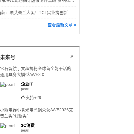
京东AWE现场揭穿虚假测评套路 多品牌隔空怒斥洗地机直播乱象
揽获四项艾普兰大奖！TCL实业携创新科技登场AWE 2026
查看最新文章
未来号
它石智航丁文超揭秘全球首个能干活的
通用具身大模型AWE3.0...
企业IT
pearl
支持+29
小熊电器小食光电蒸锅荣获AWE2026艾
普兰奖“创新奖”
3C消费
pearl