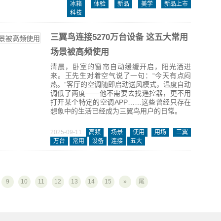
冰箱
体验
新品
美学
新品上市
科技
三翼鸟连接5270万台设备 这五大常用
场景被高频使用
清晨，卧室的窗帘自动缓缓开启，阳光洒进
来。王先生对着空气说了一句：“今天有点闷
热。”客厅的空调随即启动送风模式，温度自动
调低了两度——他不需要去找遥控器，更不用
打开某个特定的空调APP……这些曾经只存在
想象中的生活已经成为三翼鸟用户的日常。
2025-09-11
高频
场景
使用
用场
三翼
万台
常用
设备
连接
五大
9
10
11
12
13
14
15
»
尾