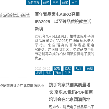
品牌战略
品牌
未来
品家
百年
百年奢品家电ASKO亮相
IFA2025｜以至臻品质绘就生活
新境
2025年9月5日至9日，柏林国际电子消
费品展览会(IFA2025)在德国柏林盛大
举行。来自瑞典的百年奢品家电
ASKO，凭借精湛工艺、卓越品质与细
节功能再次成为柏林国际消费电子展的
焦点。
2025-09-19
家电
绘就
以至
亮相
品质
品家
百年
生活
携手商家共创高质量增
长 京东3C数码POP招商
培训会在北京圆满落地
现如今，消费电子新品层出不