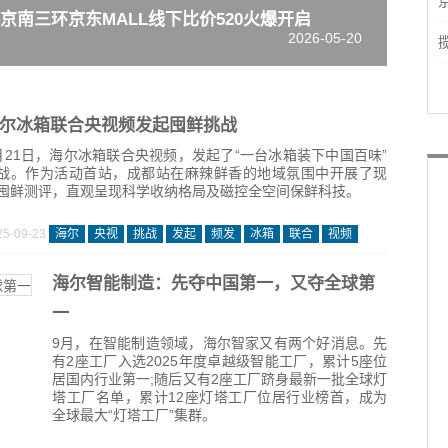
京南三环京东MALL线下比价520火爆开启
2026-05-20
尔冰箱联合央视频发起囤鲜挑战
月21日，海尔冰箱联合央视频，发起了“一台冰箱装下中国百味”
战。作为活动首站，成都站在麻辣鲜香的地域氛围中开展了现
囤鲜测评，直观呈现科学收纳格局及磁控全空间保鲜科技。
25-09-23
海尔
央视
挑战
发起
频发
冰箱
联合
视频
海尔智能制造：先夺中国第一，又夺全球第
一
9月，在智能制造领域，海尔智家又有两个好消息。先
有2座工厂入选2025年度卓越级智能工厂，累计5座位
居国内行业第一;随后又有2座工厂跻身最新一批全球灯
塔工厂名单，累计12座灯塔工厂位居行业榜首，成为
全球最大“灯塔工厂”集群。