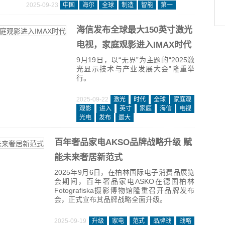
2025-09-23
中国
海尔
全球
制造
智能
第一
海信发布全球最大150英寸激光
电视，家庭观影进入IMAX时代
9月19日，以“无界”为主题的“2025激
光显示技术与产业发展大会”隆重举
行。
2025-09-22
激光
时代
全球
家庭观
观影
进入
英寸
家庭
海信
电视
光电
发布
最大
百年奢品家电AKSO品牌战略升级 赋
能未来奢居新范式
2025年9月6日，在柏林国际电子消费品展览
会期间，百年奢品家电ASKO在德国柏林
Fotografiska摄影博物馆隆重召开品牌发布
会，正式宣布其品牌战略全面升级。
2025-09-19
升级
家电
范式
品牌战
战略