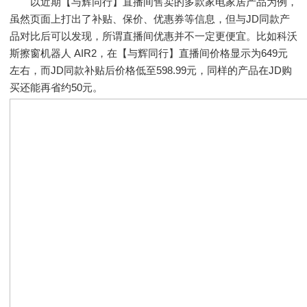
以近期【与辉同行】直播间售卖的多款家电家居产品为例，
虽然页面上打出了补贴、保价、优惠券等信息，但与JD同款产
品对比后可以发现，所谓直播间优惠并不一定更便宜。比如科沃
斯擦窗机器人 AIR2，在【与辉同行】直播间价格显示为649元
左右，而JD同款补贴后价格低至598.99元，同样的产品在JD购
买还能再省约50元。