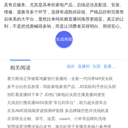
及售后服务。尤其是高单价家电产品，后续还涉及配送、安装、
维修、退换等多个环节，选择有成熟供应链、严格品控和完善售
后体系的大平台，显然比单纯依赖直播间推荐更稳妥。真正的让
利，不是把优惠喊得多响，而是让消费者买得明白、用得安心。
生成海报
低价
直播间
头部
直播
加湿器
相关阅读
赛力斯张正萍做客鸿蒙智行直播间：全新一代问界M9安全跃
多平台比价后发现：同款家电家居产品，JD实际到手价比头部
别盯着直播间下单了 JD热门家电比头部主播直播间便宜
元戎启行携高通8650首搭“车位到车位”，助力超头部车企
京东AWE现场揭穿虚假测评套路 多品牌隔空怒斥洗地机直
京东联合云鲸、添可、追觅、uwant、小米等品牌向洗地
智慧场景消费决策白皮书，海尔好房子直播首发核心参考维