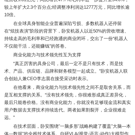
较上年扩大2.3个百分点;经调整净利润达1277万元，同比增长逾
10倍。
在全球具身智能企业普遍深陷亏损、多数机器人还停留
在“炫技表演”阶段的背景下，卧安机器人以近50%的营收增速、
持续走高的毛利率和已经跑通的商业闭环，交出了一份“机器人
不仅能干活，还能赚钱”的答卷。
商业化能力与技术领先性互为支撑
“真正厉害的具身公司，最后一定不是只有技术，而是技
术、产品、供应链、品牌和财务模型一起成立。”卧安机器人联
合创始人兼CEO李志晨在接受采访时表示。
在他看来，商业化能力与技术领先性之间不是取舍关系，而
是互相支撑的关系。“没有技术领先，你很难形成真正差异化，
最后只能卷价格。没有商业化能力，你就没有足够现金流和真实
用户数据去支撑技术持续迭代。两者如果割裂开，企业很难走
远。”
在技术层面，卧安围绕"一脑多形"战略构建了覆盖"大脑—本
体—数据"的全栈技术体系。自研VLA(视觉-语言-动作)大模型作