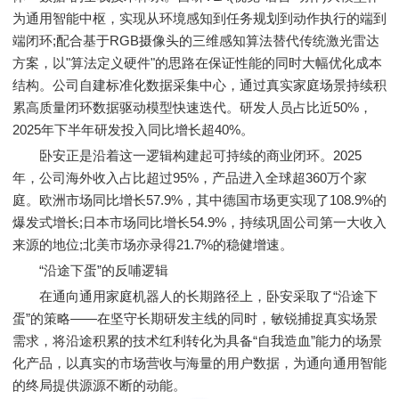
为通用智能中枢，实现从环境感知到任务规划到动作执行的端到
端闭环;配合基于RGB摄像头的三维感知算法替代传统激光雷达
方案，以"算法定义硬件"的思路在保证性能的同时大幅优化成本
结构。公司自建标准化数据采集中心，通过真实家庭场景持续积
累高质量闭环数据驱动模型快速迭代。研发人员占比近50%，
2025年下半年研发投入同比增长超40%。
卧安正是沿着这一逻辑构建起可持续的商业闭环。2025
年，公司海外收入占比超过95%，产品进入全球超360万个家
庭。欧洲市场同比增长57.9%，其中德国市场更实现了108.9%的
爆发式增长;日本市场同比增长54.9%，持续巩固公司第一大收入
来源的地位;北美市场亦录得21.7%的稳健增速。
“沿途下蛋”的反哺逻辑
在通向通用家庭机器人的长期路径上，卧安采取了“沿途下
蛋”的策略——在坚守长期研发主线的同时，敏锐捕捉真实场景
需求，将沿途积累的技术红利转化为具备“自我造血”能力的场景
化产品，以真实的市场营收与海量的用户数据，为通向通用智能
的终局提供源源不断的动能。