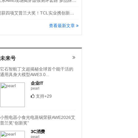
京东AWE现场揭穿虚假测评套路 多品牌隔空怒斥洗地机直播乱象
揽获四项艾普兰大奖！TCL实业携创新科技登场AWE 2026
查看最新文章
未来号
它石智航丁文超揭秘全球首个能干活的
通用具身大模型AWE3.0...
企业IT
pearl
支持+29
小熊电器小食光电蒸锅荣获AWE2026艾
普兰奖“创新奖”
3C消费
pearl