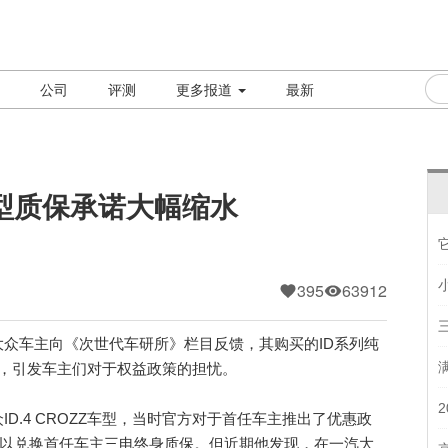
公司
评测
更多报道
最新
型质保承诺大幅缩水
395
63912
车主向《次世代车研所》栏目反馈，其购买的ID系列纯
年，引发车主们对于权益政策的担忧。
.4 CROZZ车型，当时官方对于首任车主推出了优惠政
D豆可以兑换首任车主三电终身质保。但近期他发现，在一汽大