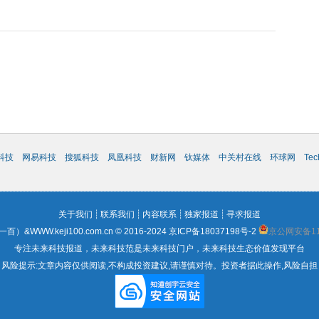
科技
网易科技
搜狐科技
凤凰科技
财新网
钛媒体
中关村在线
环球网
Te
关于我们
┊
联系我们
┊
内容联系
┊
独家报道
┊
寻求报道
WWW.keji100.com.cn © 2016-2024
京ICP备18037198号-2
京公网安备110
专注未来科技报道，未来科技范是未来科技门户，未来科技生态价值发现平台
风险提示:文章内容仅供阅读,不构成投资建议,请谨慎对待。投资者据此操作,风险自担