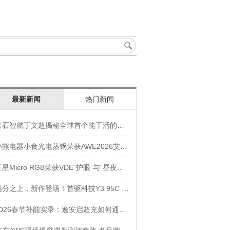
最新新闻
热门新闻
它石智航丁文超揭秘全球首个能干活的通用具身大模型AWE3.0
小熊电器小食光电蒸锅荣获AWE2026艾普兰奖“创新奖”
三星Micro RGB荣获VDE“护眼”与“昼夜节律显示”双重认证
满分之上，新作登场！首驱科技Y3 95C NEW入选年度焦点产品
2026春节补能实录：逸安启超充如何通过全链路优化实现丝滑出行