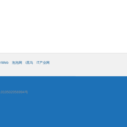
chWeb
泡泡网
i黑马
IT产业网
10502056994号