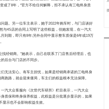
名变成了8年，“官方不给任何解释，拒不承认有三电终身质
题。另一位车主表示，她于2022年购车时，与门店谈好
然与4S店的合同上写明了这些权益，但她发现，在一汽大
11月到期，即只有8年;另外合同中显示整车质保是6年或19万
期。
找经销商。”她表示，自己在联系了门店售后经理后，也
众的后台与门店的不同步。
们无法安心。有车主担忧，如果是经销商承诺的三电终身
销商跑路，就会迎来僵局，车主们的权益根本无法保障。
一汽大众客服向《次世代车研所》栏目表示，一汽大众
续显示终身质保和终身保养权益，此权益是分批逐步显示的，如果
p不显示也不会影响权益生效。