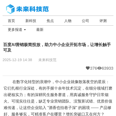
首页
新科技
焦点
人物
公司
评测
更多报道
最新
百度AI营销极简投放，助力中小企业开拓市场，让增长触手
可及
2025-12-19 14:38
未来科技范
376
63933
在数字化转型的浪潮中，中小企业就像散落夜空的星辰：
它们扎根行业深处，有的手握十余年技术沉淀，在细分领域打磨
出硬核实力；有的深耕民生服务赛道，用真诚服务守护日常烟
火。可现实往往是，缺乏专业营销团队、没预算试错、优质价值
难传递，让这些企业陷入 "酒香也怕巷子深" 的困境 —— 产品够
好、服务够实，可精准客户在哪里？增长突破口又在何方？