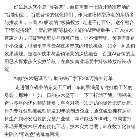
好生意从来不是 "等客来"，而是需要一把撬开精准市场的
"智能钥匙"。百度营销的优化师们，作为这场转型浪潮的亲历者
与推动者，带着 AI 驱动的 "极简投放" 走进千行百业。这个融合
了“智能搭建”、“ 智能翻新”等核心功能的AI营销助手，正以技术
普惠之力，打破营销壁垒与预算门槛，让不懂营销、预算有限的
中小企业，也能平等享受AI技术带来的增长机会。如今，AI营销
效果涌现。随着AI技术与营销场景的深度融合，百度AI营销的应
用已从探索步入实效阶段，在真实商业场景中持续释放增长动
能。
AI做“技术翻译官”，助磁铁厂拿下200万海外订单
“走进通立磁业的东莞工厂时，车间里满是专注打磨工艺的
身影，那种十年如一日的技术坚守，一下子打动了我。”服务制
造业多年的优化师陈建焕，至今对第一次走访的场景记忆犹新。
作为专注钕铁硼磁铁研发13年的制造企业，通立磁业拥有从材
料生产到研发组装的完整产业链，年产能达2000吨，每周雷打
不动开展技术研讨会优化工艺，技术实力过硬，却在数字化营销
中陷入“零询盘”的尴尬困境。