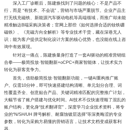
深入工厂诊断后，陈建焕找到了问题的核心：不是产品不
行，而是 “有技术、不会说”，营销与市场严重脱节。企业产品主
打无线充磁铁、新能源汽车驱动电机等高端领域，而推广却未能
精准触达B端采购决策者；官网上那些《如何选择合适的钕铁硼
磁铁》、《充磁方向全解析》等专业技术干货，藏在深巷无人
识；能为客户提供定制化设计方案的核心优势，也没能在线上咨
询中有效展现。
针对这一痛点，陈建焕量身打造了一套AI驱动的精准营销组
合拳——极简投放·智能翻新+oCPC+商家智能体，让技术实力
转化为获客竞争力。
首先，借助极简投放·智能翻新功能，一键AI重构推广账
户。仅需10分钟，即可快速搭建结构清晰、单元划分合理、词
性覆盖齐全、创意贴合产品、关键词精准匹配的完整推广计划，
大幅节省了账户搭建与优化时间。AI技术不仅快速理顺了混乱的
账户结构，更化身“技术翻译官”，深度学习企业技术资料，将专
业的“N/SH/UH 牌号解析、耐腐蚀镀层选择”等深奥晦涩的专业
参数，转化为采购方易懂的营销语言，让技术文档变成获客利
器。