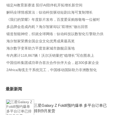
锚定AI教育新赛道 阳仔AI陪伴机开拓增长新空间
解码全球情感算法：钛动科技驱动短剧出海可复制增长
《我们的荣耀》年度影片发布，百度爱采购致敬每一位被时
多品牌会造成内耗？海尔智家却以“双增长”做出回答
锻造智能神经，织就全球网络：钛动科技以数智化引擎助力供
海尔智家荣膺全国企业文化优秀成果最高奖
海尔数字变革助力平度首家城市旗舰店落地
年内累计118,867辆！沃尔沃销量把“稳增长”写在图表上
中国信科集团成功举办首次合作伙伴大会，超300多家企业
2Africa海缆主干系统完工，中国移动国际助力非洲数智化
最新新闻
三星Galaxy Z Fold8预约爆单 多平台订单已
排到9月发货