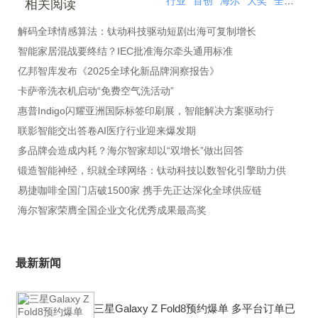
行业
首创
海尔
大奖
全球
洗
相关阅读
解码全球情感算法：钛动科技驱动短剧出海可复制增长
智能家居混战要终结？IEC批准海尔牵头通用标准
亿邦智库发布《2025全球化新品牌洞察报告》
卡萨帝洗衣机启动“免费空气洗活动”
惠普Indigo闪耀亚洲国际标签印刷展，智能解决方案驱动行
联影智能交出答卷AI医疗行业迎来爆发期
多品牌会造成内耗？海尔智家却以“双增长”做出回答
锻造智能神经，织就全球网络：钛动科技以数智化引擎助力供
易捷咖啡全国门店破1500家 携手先正达深化全球供应链
海尔智家荣膺全国企业文化优秀成果最高奖
最新新闻
三星Galaxy Z Fold8预约爆单 多平台订单已