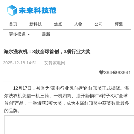
首页
新科技
焦点
人物
公司
评测
更多报道
最新
海尔洗衣机：3款全球首创，3项行业大奖
2025-12-18 14:51
艾肯家电网
394
63941
12月17日，被誉为“家电行业风向标”的红顶奖正式揭晓。海
尔洗衣机凭借一机三筒、一机四筒、顶开新物种V转子3大“全球
首创”产品，一举斩获3项大奖，成为本届红顶奖中获奖数量最多
的品牌。