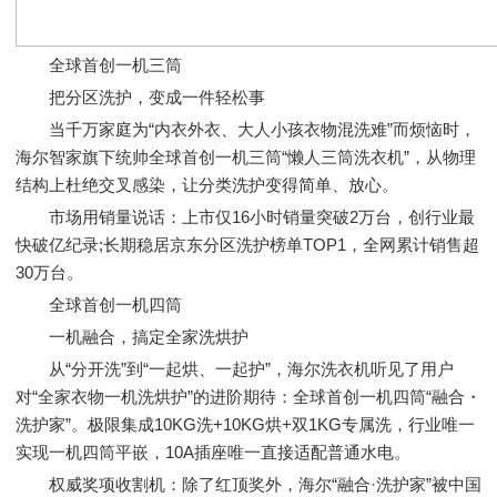
全球首创一机三筒
把分区洗护，变成一件轻松事
当千万家庭为“内衣外衣、大人小孩衣物混洗难”而烦恼时，
海尔智家旗下统帅全球首创一机三筒“懒人三筒洗衣机”，从物理
结构上杜绝交叉感染，让分类洗护变得简单、放心。
市场用销量说话：上市仅16小时销量突破2万台，创行业最
快破亿纪录;长期稳居京东分区洗护榜单TOP1，全网累计销售超
30万台。
全球首创一机四筒
一机融合，搞定全家洗烘护
从“分开洗”到“一起烘、一起护”，海尔洗衣机听见了用户
对“全家衣物一机洗烘护”的进阶期待：全球首创一机四筒“融合・
洗护家”。极限集成10KG洗+10KG烘+双1KG专属洗，行业唯一
实现一机四筒平嵌，10A插座唯一直接适配普通水电。
权威奖项收割机：除了红顶奖外，海尔“融合·洗护家”被中国