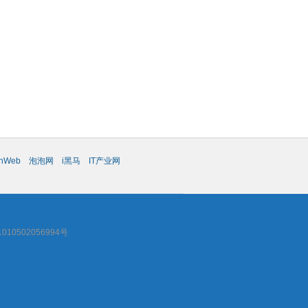
chWeb
泡泡网
i黑马
IT产业网
10502056994号