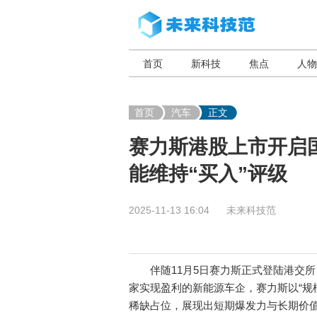
首页
新科技
焦点
人物
首页
汽车
正文
赛力斯港股上市开启
能维持“买入”评级
2025-11-13 16:04
未来科技范
伴随11月5日赛力斯正式登陆港交所
家实现盈利的新能源车企，赛力斯以“规
稀缺占位，展现出短期爆发力与长期价