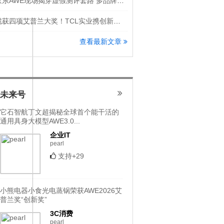
京东AWE现场揭穿虚假测评套路 多品牌隔空怒斥洗地机直播乱象
揽获四项艾普兰大奖！TCL实业携创新科技登场AWE 2026
查看最新文章
未来号
它石智航丁文超揭秘全球首个能干活的
通用具身大模型AWE3.0...
企业IT
pearl
支持+29
小熊电器小食光电蒸锅荣获AWE2026艾
普兰奖“创新奖”
3C消费
pearl