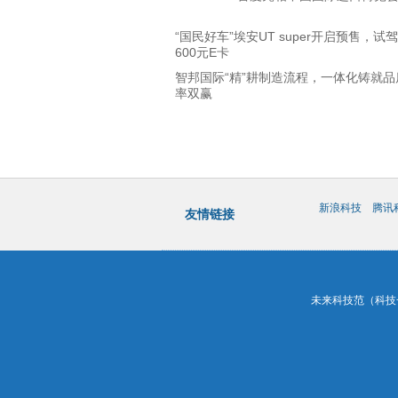
“国民好车”埃安UT super开启预售，试
600元E卡
智邦国际“精”耕制造流程，一体化铸就品
率双赢
新浪科技
腾讯
友情链接
未来科技范（科技一百）&