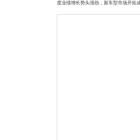
度业绩增长势头强劲，新车型市场开拓成