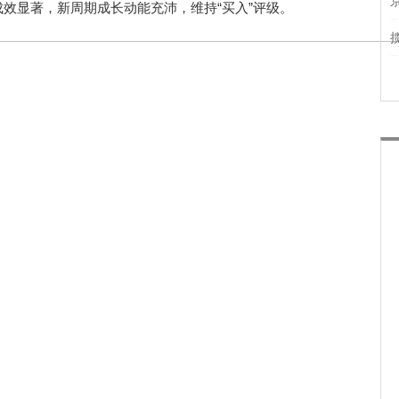
效显著，新周期成长动能充沛，维持“买入”评级。