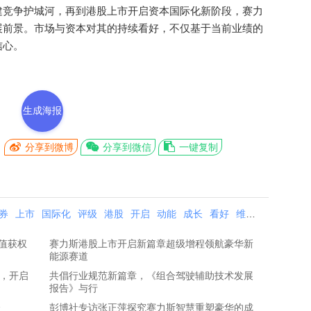
建竞争护城河，再到港股上市开启资本国际化新阶段，赛力
展前景。市场与资本对其的持续看好，不仅基于当前业绩的
信心。
生成海报
分享到微博
分享到微信
一键复制
券
上市
国际化
评级
港股
开启
动能
成长
看好
维持
新篇
买入
值获权
赛力斯港股上市开启新篇章超级增程领航豪华新
能源赛道
准，开启
共倡行业规范新篇章，《组合驾驶辅助技术发展
报告》与行
会
彭博社专访张正萍探究赛力斯智慧重塑豪华的成