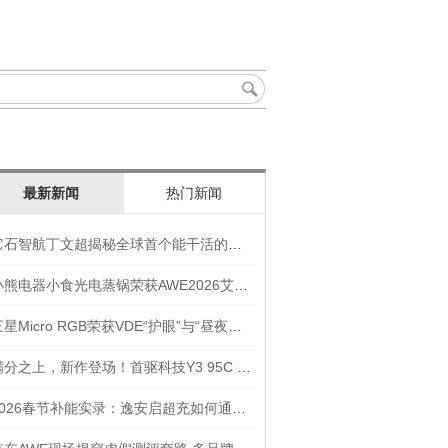
最新新闻
热门新闻
它石智航丁文超揭秘全球首个能干活的通用具身大模型AWE3.0
小熊电器小食光电蒸锅荣获AWE2026艾普兰奖“创新奖”
三星Micro RGB荣获VDE“护眼”与“昼夜节律显示”双重认证
满分之上，新作登场！首驱科技Y3 95C NEW入选年度焦点产品
2026春节补能实录：逸安启超充如何通过全链路优化实现丝滑出行