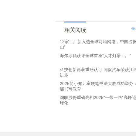
全
相关阅读
12家工厂新入选全球灯塔网络，中国占据
山”
海尔冰箱获评全球首座“人才灯塔工厂”
科技创新再获重磅认可 同驭汽车荣获江
进步一
2025简小知儿童硬笔书法大赛成功举办
能书写教育
溯联股份重磅亮相2025“一带一路”高峰论坛
球化