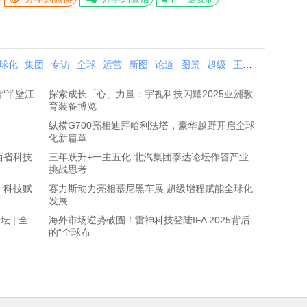
球化
集团
专访
全球
运营
新图
论道
图景
超级
王成
科技
“半壁江
探索成长「心」力量：宇视科技闪耀2025亚洲教
育装备博览
纵横G700亮相迪拜哈利法塔，豪华越野开启全球
化新篇章
西省科技
三年跃升+一主五化 北汽集团泰达论坛作答产业
挑战思考
：科技赋
赛力斯动力亮相慕尼黑车展 超级增程赋能全球化
发展
 | 全
海外市场逆势破圈！雷神科技登陆IFA 2025背后
的“全球布