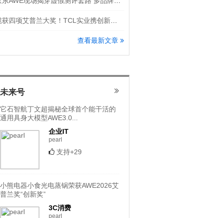
京东AWE现场揭穿虚假测评套路 多品牌隔空怒斥洗地机直播乱象
揽获四项艾普兰大奖！TCL实业携创新科技登场AWE 2026
查看最新文章
未来号
它石智航丁文超揭秘全球首个能干活的
通用具身大模型AWE3.0...
企业IT
pearl
支持+29
小熊电器小食光电蒸锅荣获AWE2026艾
普兰奖“创新奖”
3C消费
pearl