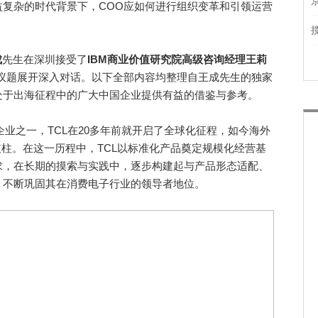
复杂的时代背景下，COO应如何进行组织变革和引领运营
成
先生在深圳接受了
IBM
商业
价值研究院
高级咨询经理
王莉
议题展开深入对话。以下全部内容均整理自王成先生的独家
处于出海征程中的广大中国企业提供有益的借鉴与参考。
企业之一，TCL在20多年前就开启了全球化征程，如今海外
支柱。在这一历程中，TCL以标准化产品奠定规模化经营基
求，在长期的摸索与实践中，逐步构建起与产品形态适配、
，不断巩固其在消费电子行业的领导者地位。