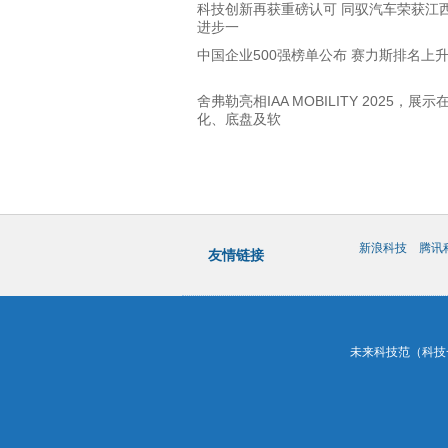
科技创新再获重磅认可 同驭汽车荣获江
进步一
中国企业500强榜单公布 赛力斯排名上升
舍弗勒亮相IAA MOBILITY 2025，展示
化、底盘及软
新浪科技
腾讯
友情链接
未来科技范（科技一百）&