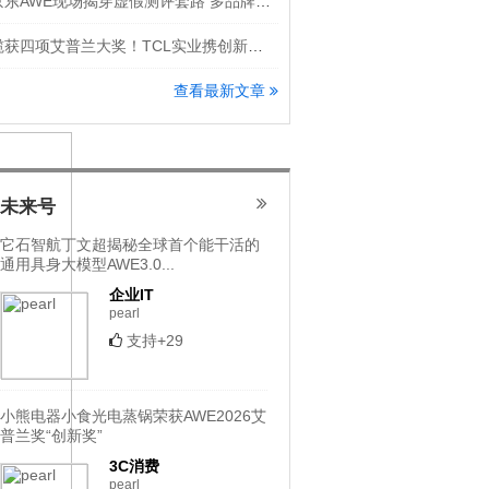
京东AWE现场揭穿虚假测评套路 多品牌隔空怒斥洗地机直播乱象
揽获四项艾普兰大奖！TCL实业携创新科技登场AWE 2026
查看最新文章
未来号
它石智航丁文超揭秘全球首个能干活的
通用具身大模型AWE3.0...
企业IT
pearl
支持+29
小熊电器小食光电蒸锅荣获AWE2026艾
普兰奖“创新奖”
3C消费
pearl