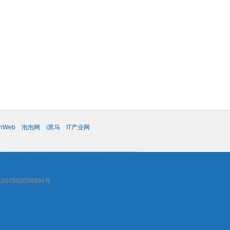
chWeb
泡泡网
i黑马
IT产业网
10502056994号