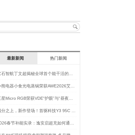
最新新闻
热门新闻
它石智航丁文超揭秘全球首个能干活的通用具身大模型AWE3.0
小熊电器小食光电蒸锅荣获AWE2026艾普兰奖“创新奖”
三星Micro RGB荣获VDE“护眼”与“昼夜节律显示”双重认证
满分之上，新作登场！首驱科技Y3 95C NEW入选年度焦点产品
2026春节补能实录：逸安启超充如何通过全链路优化实现丝滑出行