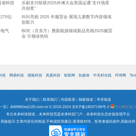
西省科技
乐刷支付斩获2025外滩大会美国运通“支付场景
共创奖”
270位
叫叫亮相 2025 年服贸会 展现儿童数字内容领域
创新力
在电气
BOE（京东方）携新能源领域新品亮相2025服贸
会 引领绿色转
科技
网易科技
搜狐科技
凤凰科技
财新网
钛媒体
中关村在线
环球网
Te
关于我们
┊
联系我们
┊
内容联系
┊
独家报道
┊
寻求报道
WWW.keji100.com.cn © 2016-2024
京ICP备18037198号-2
京公网安备110
专注未来科技报道，未来科技范是未来科技门户，未来科技生态价值发现平台
风险提示:文章内容仅供阅读,不构成投资建议,请谨慎对待。投资者据此操作,风险自担