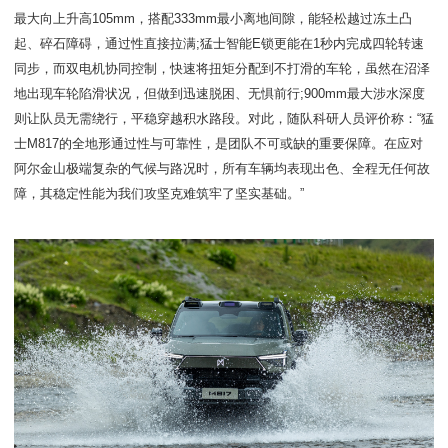
最大向上升高105mm，搭配333mm最小离地间隙，能轻松越过冻土凸
起、碎石障碍，通过性直接拉满;猛士智能E锁更能在1秒内完成四轮转速
同步，而双电机协同控制，快速将扭矩分配到不打滑的车轮，虽然在沼泽
地出现车轮陷滑状况，但做到迅速脱困、无惧前行;900mm最大涉水深度
则让队员无需绕行，平稳穿越积水路段。对此，随队科研人员评价称：“猛
士M817的全地形通过性与可靠性，是团队不可或缺的重要保障。在应对
阿尔金山极端复杂的气候与路况时，所有车辆均表现出色、全程无任何故
障，其稳定性能为我们攻坚克难筑牢了坚实基础。”