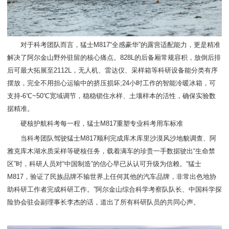
对于科考团队而言，猛士M817“全感豪华”的露营适配能力，更是精准
解决了阿尔金山野外驻留的核心痛点。828L的后备厢常规容积，放倒后排
后可最大拓展至2112L，无人机、雷达仪、采样箱等科研设备能分类有序
摆放，完全不用担心运输中的挤压损坏;24小时工作的智能冷暖冰箱，可
支持-6℃~50℃宽域调节，稳稳锁住水样、土壤样本的活性，确保实验数
据精准。
硬核护航科考每一程，猛士M817重塑专业科考用车标准
当科考团队驾驶猛士M817顺利完成库木库里沙漠风沙地貌调查、阿
雅克库木湖水质采样等硬核任务，载着满车的珍贵一手数据驶出“生命禁
区”时，科研人员对“中国制造”的信心早已从认可升级为信赖。“猛士
M817，验证了民族品牌不输世界上任何其他的汽车品牌，非常出色地协
助科研工作者完成科研工作。”阿尔金山综合科学考察队队长、中国科学探
险协会驻会副理事长李杰的话，道出了所有科研队员的共同心声。