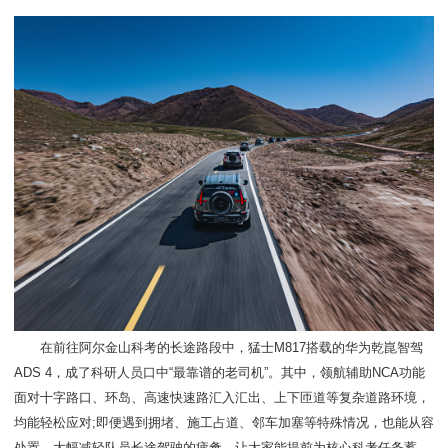
在前往阿尔金山科考的长途路段中，猛士M817搭载的华为乾崑智驾
ADS 4，成了科研人员口中“最靠谱的老司机”。其中，领航辅助NCA功能
面对十字路口、环岛、高速快速路汇入汇出、上下匝道等复杂道路环境，
均能轻松应对;即便遇到拥堵、施工占道、邻车加塞等特殊情况，也能从容
处置，大幅减轻队员长途驾驶的疲惫，让大家能提前为核心科考任务蓄