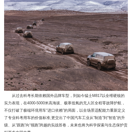
从过去科考长期依赖国外品牌车型，到如今猛士M817以全维硬核的
实力表现，在4000-5000米高海拔、极寒低氧的无人区全程零故障护航，
不仅打破了极端环境用车“进口依赖”的局面，以全场景适配能力重新定义
了专业科考用车的价值标准;更交出了中国汽车工业从“制造”到“智造”的升
级、从“跟跑”向“领跑”跨越的实战答卷，未来也将为科学探索与生态保护贡