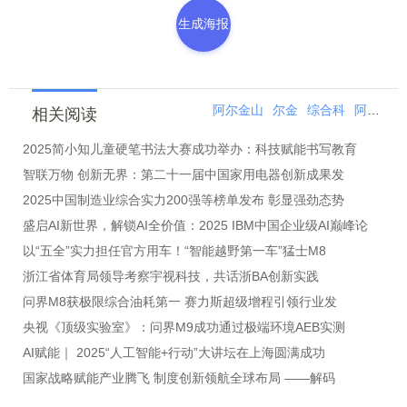
生成海报
阿尔金山
尔金
综合科
阿尔金
相关阅读
2025简小知儿童硬笔书法大赛成功举办：科技赋能书写教育
智联万物 创新无界：第二十一届中国家用电器创新成果发
2025中国制造业综合实力200强等榜单发布 彰显强劲态势
盛启AI新世界，解锁AI全价值：2025 IBM中国企业级AI巅峰论
以“五全”实力担任官方用车！“智能越野第一车”猛士M8
浙江省体育局领导考察宇视科技，共话浙BA创新实践
问界M8获极限综合油耗第一 赛力斯超级增程引领行业发
央视《顶级实验室》：问界M9成功通过极端环境AEB实测
AI赋能｜ 2025“人工智能+行动”大讲坛在上海圆满成功
国家战略赋能产业腾飞 制度创新领航全球布局 ——解码