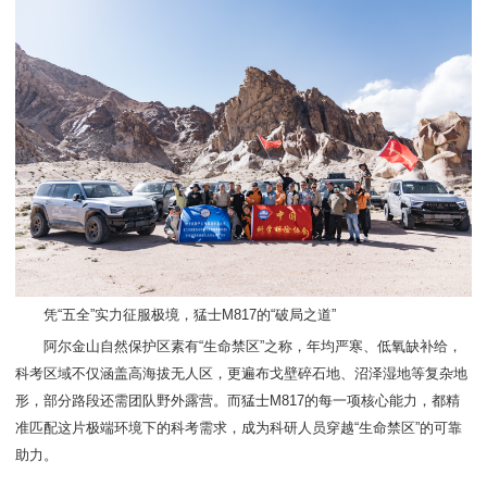
凭“五全”实力征服极境，猛士M817的“破局之道”
阿尔金山自然保护区素有“生命禁区”之称，年均严寒、低氧缺补给，
科考区域不仅涵盖高海拔无人区，更遍布戈壁碎石地、沼泽湿地等复杂地
形，部分路段还需团队野外露营。而猛士M817的每一项核心能力，都精
准匹配这片极端环境下的科考需求，成为科研人员穿越“生命禁区”的可靠
助力。