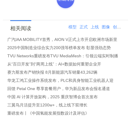
模型
正式
上线
图像
创作
豆
相关阅读
广汽IAA MOBILITY首秀，AION V正式上市开启欧洲市场新里
2025中国制造业综合实力200强等榜单发布 彰显强劲态势
TVU Networks重磅发布TVU MediaMesh：引领云端实时制播
从“百日开发”到“两周上线”：AI+数据如何重塑企业开
赛力斯发布产销快报 8月新能源汽车销量43,262辆
华龙工鸿工业操作系统发布，PLC和具身智能工业机器人迎
回馈 Petal One 尊享套餐用户，华为新品发布会报名通道
中国 AI 计算开放架构，2025 重庆智博会首次发布
三翼鸟月活提升至1200w+，线上线下双增长
重磅发布丨《中国氢能发展指数设计及评估》