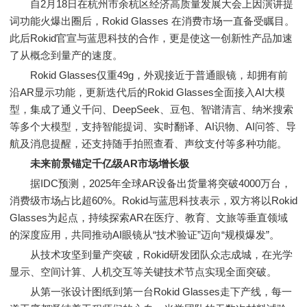
自2月18日在杭州市余杭区经济高质量发展大会上因演讲提
词功能火爆出圈后，Rokid Glasses 在消费市场一直备受瞩目。
此后Rokid官宣与蓝思科技的合作，更是使这一创新性产品加速
了从概念到量产的速度。
Rokid Glasses仅重49g，外观接近于普通眼镜，却拥有前
沿AR显示功能，更新迭代后的Rokid Glasses全面接入AI大模
型，集成了通义千问、DeepSeek、豆包、智谱清言、纳米搜索
等多个大模型，支持智能提词、实时翻译、AI识物、AI问答、导
航及消息提醒，还支持随手拍照查看、声纹支付等多种功能。
未来前景锚定千亿级AR市场增长极
据IDC预测，2025年全球AR设备出货量将突破4000万台，
消费级市场占比超60%。Rokid与蓝思科技表示，双方将以Rokid
Glasses为起点，持续探索AR在医疗、教育、文旅等垂直领域
的深度应用，共同推动AI眼镜从“技术验证”迈向“规模爆发”。
从技术攻坚到量产突破，Rokid研发团队众志成城，在光学
显示、空间计算、人机交互等关键技术节点实现全面突破。
从第一张设计图纸到第一台Rokid Glasses走下产线，每一