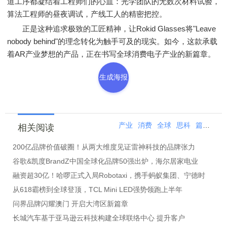
道工序都凝结着工程师们的心血：光学团队的无数次材料试验，
算法工程师的昼夜调试，产线工人的精密把控。
正是这种追求极致的工匠精神，让Rokid Glasses将"Leave
nobody behind"的理念转化为触手可及的现实。如今，这款承载
着AR产业梦想的产品，正在书写全球消费电子产业的新篇章。
生成海报
产业
消费
全球
思科
篇章
新
相关阅读
200亿品牌价值破圈！从两大维度见证雷神科技的品牌张力
谷歌&凯度BrandZ中国全球化品牌50强出炉，海尔居家电业
融资超30亿！哈啰正式入局Robotaxi，携手蚂蚁集团、宁德时
从618霸榜到全球登顶，TCL Mini LED强势领跑上半年
问界品牌闪耀澳门 开启大湾区新篇章
长城汽车基于亚马逊云科技构建全球联络中心 提升客户