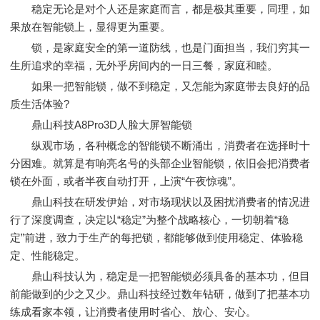
稳定无论是对个人还是家庭而言，都是极其重要，同理，如
果放在智能锁上，显得更为重要。
锁，是家庭安全的第一道防线，也是门面担当，我们穷其一
生所追求的幸福，无外乎房间内的一日三餐，家庭和睦。
如果一把智能锁，做不到稳定，又怎能为家庭带去良好的品
质生活体验?
鼎山科技A8Pro3D人脸大屏智能锁
纵观市场，各种概念的智能锁不断涌出，消费者在选择时十
分困难。就算是有响亮名号的头部企业智能锁，依旧会把消费者
锁在外面，或者半夜自动打开，上演“午夜惊魂”。
鼎山科技在研发伊始，对市场现状以及困扰消费者的情况进
行了深度调查，决定以“稳定”为整个战略核心，一切朝着“稳
定”前进，致力于生产的每把锁，都能够做到使用稳定、体验稳
定、性能稳定。
鼎山科技认为，稳定是一把智能锁必须具备的基本功，但目
前能做到的少之又少。鼎山科技经过数年钻研，做到了把基本功
练成看家本领，让消费者使用时省心、放心、安心。