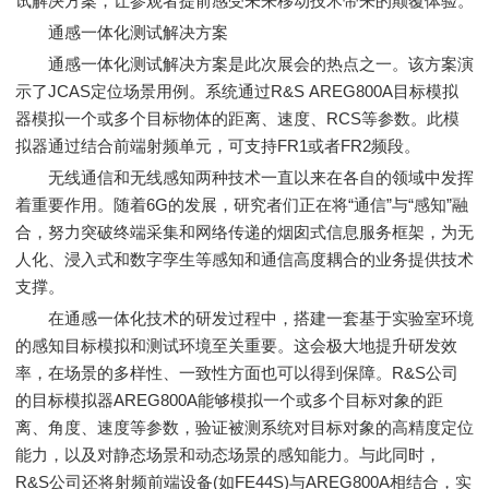
试解决方案，让参观者提前感受未来移动技术带来的颠覆体验。
通感一体化测试解决方案
通感一体化测试解决方案是此次展会的热点之一。该方案演
示了JCAS定位场景用例。系统通过R&S AREG800A目标模拟
器模拟一个或多个目标物体的距离、速度、RCS等参数。此模
拟器通过结合前端射频单元，可支持FR1或者FR2频段。
无线通信和无线感知两种技术一直以来在各自的领域中发挥
着重要作用。随着6G的发展，研究者们正在将“通信”与“感知”融
合，努力突破终端采集和网络传递的烟囱式信息服务框架，为无
人化、浸入式和数字孪生等感知和通信高度耦合的业务提供技术
支撑。
在通感一体化技术的研发过程中，搭建一套基于实验室环境
的感知目标模拟和测试环境至关重要。这会极大地提升研发效
率，在场景的多样性、一致性方面也可以得到保障。R&S公司
的目标模拟器AREG800A能够模拟一个或多个目标对象的距
离、角度、速度等参数，验证被测系统对目标对象的高精度定位
能力，以及对静态场景和动态场景的感知能力。与此同时，
R&S公司还将射频前端设备(如FE44S)与AREG800A相结合，实