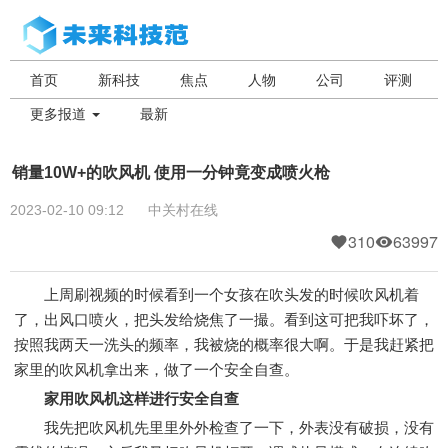
首页
新科技
焦点
人物
公司
评测
更多报道
最新
销量10W+的吹风机 使用一分钟竟变成喷火枪
2023-02-10 09:12
中关村在线
310
63997
上周刷视频的时候看到一个女孩在吹头发的时候吹风机着
了，出风口喷火，把头发给烧焦了一撮。看到这可把我吓坏了，
按照我两天一洗头的频率，我被烧的概率很大啊。于是我赶紧把
家里的吹风机拿出来，做了一个安全自查。
家用吹风机这样进行安全自查
我先把吹风机先里里外外检查了一下，外表没有破损，没有