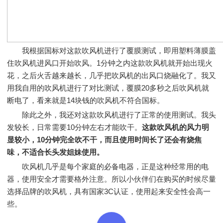
我根据国标对这款吹风机进行了覆膜测试，即用塑料薄膜盖
住吹风机进风口开始吹风。1分钟之内这款吹风机就开始出现火
花，之后火舌越来越长，几乎把吹风机的出风口烧融化了。我又
用我自用的吹风机进行了对比测试，覆膜20多秒之后吹风机就
断电了，看来就是14块钱的吹风机不符合国标。
除此之外，我还对这款吹风机进行了正常的使用测试。我头
发较长，日常需要10分钟左右才能吹干。
这款吹风机的风力明
显较小，10分钟完全吹不干，而且使用时间长了还会有烧焦
味，不适合长头发姐妹使用。
吹风机几乎是每个家庭的必备电器，正是这种经常用的电
器，使用安全才需要格外注意。所以小伙伴们在购买的时候尽量
选择品牌的吹风机，具有国家3C认证，使用起来安全性会高一
些。