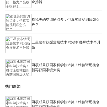
全拆解！
都说美的空调缺点多，但真实情况到底怎么
样？
三星发布钛缓震层技术 推动折叠屏技术再升
级
两项成果获国家科学技术奖！维信诺硬核创
新再获国家级大奖
热门新闻
两项成果获国家科学技术奖！维信诺硬核创
新再获国家级大奖