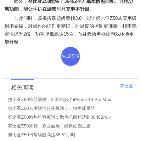
此外，
努比亚Z50配备了36462平方毫米散热面积、充电分
离功能，能让手机在游戏时只充电不升温。
与此同时，该机搭载超级稳帧3.0，能让努比亚Z50从应用级
到指令级，对操作的识别更精细，对温度的控制更准确，帧率稳
定性提升2倍，功耗降低高达15%，而且双扬声器让游戏体验更
加舒畅。
生成海报
努比亚
相关阅读
努比亚Z50续航屠榜：轻松击败了iPhone 13 Pro Max
努比亚Z50首发银河超夜算法：一键生成星轨
努比亚Z50散热堆料离谱：散热总面积达到36462m㎡
努比亚Z50亮相：双曲面屏、经典红圈主摄
努比亚Z50日常续航高达35.52小时