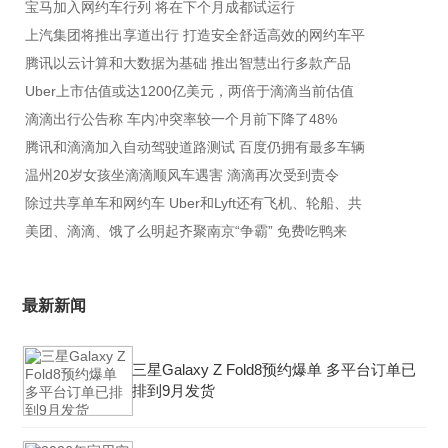
宝马加入网约车行列 将在下个月成都试运行
上汽集团将推出享道出行 打造安全舒适高效的网约车平
腾讯以云计算和大数据为基础 推出智慧出行多款产品
Uber上市估值或达1200亿美元，两倍于滴滴当前估值
滴滴出行公告称 车内冲突率较一个月前下降了48%
腾讯和滴滴加入自动驾驶道路测试 百度仍拥有最多车辆
温州20岁女孩坐滴滴顺风车遇害 滴滴再次受到责令
除过共享单车和网约车 Uber和Lyft还有飞机、轮船、共
美团、滴滴、饿了么明起齐聚南京“争霸” 免费吃鸭来
最新新闻
三星Galaxy Z Fold8预约爆单 多平台订单已
排到9月发货