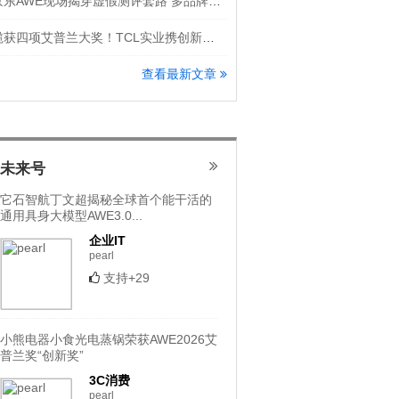
京东AWE现场揭穿虚假测评套路 多品牌隔空怒斥洗地机直播乱象
揽获四项艾普兰大奖！TCL实业携创新科技登场AWE 2026
查看最新文章
未来号
它石智航丁文超揭秘全球首个能干活的
通用具身大模型AWE3.0...
企业IT
pearl
支持+29
小熊电器小食光电蒸锅荣获AWE2026艾
普兰奖“创新奖”
3C消费
pearl