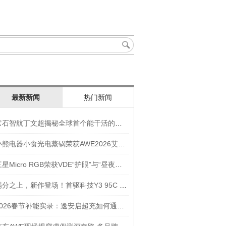
最新新闻
热门新闻
它石智航丁文超揭秘全球首个能干活的通用具身大模型AWE3.0
小熊电器小食光电蒸锅荣获AWE2026艾普兰奖“创新奖”
三星Micro RGB荣获VDE“护眼”与“昼夜节律显示”双重认证
满分之上，新作登场！首驱科技Y3 95C NEW入选年度焦点产品
2026春节补能实录：逸安启超充如何通过全链路优化实现丝滑出行