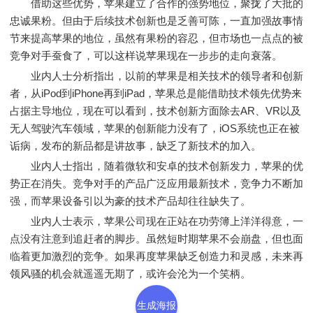
借助这些优势，苹果建立了合作的强势地位，聚拢了大批的
忠诚果粉。但由于后续技术创新也是乏善可陈，一直加强故事情
节来提高苹果的地位，虽然有果粉的容忍，但市场也一点点的被
竞争对手蚕食了，可以这样说苹果现在一步步的走向衰落。
业内人士分析指出，以前的苹果是相关技术的领导者和创新
者，从iPod到iPhone再到iPad，苹果总是能借助技术领先优势来
占据主导地位，现在可以看到，技术创新方面除去AR、VR以及
无人驾驶汽车领域，苹果的创新能力没有了，iOS系统也正在被
诟病，发布的新品都是讲故事，缺乏了新技术的加入。
业内人士指出，随着微软和安卓的技术创新发力，苹果的优
势正在消失。竞争对手的产品广泛应用最新技术，竞争力不断加
强，而苹果设备引以为豪的技术产品却往往缺失了。
业内人士表示，苹果公司现在正站在功劳簿上洋洋得意，一
点没有注意到追赶者的脚步。虽然短时期苹果不会崩盘，但也面
临着更加激烈的竞争。如果再度苹果缺乏创造力和灵感，未来再
领风骚的机会就遥遥无期了，或许会沦为一个笑柄。
生成海报