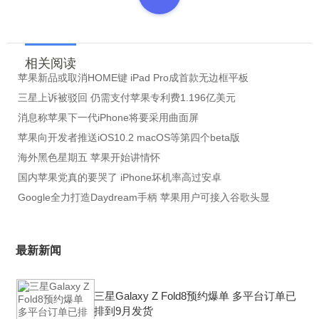
相关阅读
苹果新品或取消HOME键 iPad Pro成首款无边框平板
三星上诉被驳回 仍需支付苹果专利费1.196亿美元
消息称苹果下一代iPhone将要采用曲面屏
苹果向开发者推送iOS10.2 macOS等第四个beta版
海外黑色星期五 苹果开始讲情怀
国内苹果党真的要哭了 iPhone坏机率高过安卓
Google全力打造Daydream手柄 苹果用户可接入谷歌头显
最新新闻
三星Galaxy Z Fold8预约爆单 多平台订单已
排到9月发货