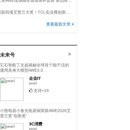
京东AWE现场揭穿虚假测评套路 多品牌隔空怒斥洗地机直播乱象
揽获四项艾普兰大奖！TCL实业携创新科技登场AWE 2026
查看最新文章
未来号
它石智航丁文超揭秘全球首个能干活的
通用具身大模型AWE3.0...
企业IT
pearl
支持+29
小熊电器小食光电蒸锅荣获AWE2026艾
普兰奖“创新奖”
3C消费
pearl