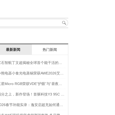
最新新闻
热门新闻
它石智航丁文超揭秘全球首个能干活的通用具身大模型AWE3.0
小熊电器小食光电蒸锅荣获AWE2026艾普兰奖“创新奖”
三星Micro RGB荣获VDE“护眼”与“昼夜节律显示”双重认证
满分之上，新作登场！首驱科技Y3 95C NEW入选年度焦点产品
2026春节补能实录：逸安启超充如何通过全链路优化实现丝滑出行