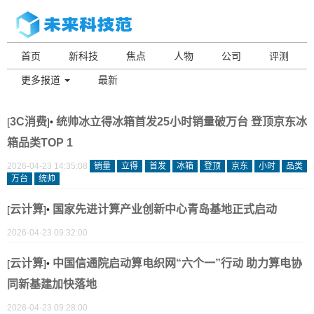
首页
新科技
焦点
人物
公司
评测
更多报道
最新
3C消费
统帅冰立得冰箱首发25小时销量破万台 登顶京东冰
[
]•
箱品类TOP 1
2026-04-23 14:35:08
销量
立得
首发
冰箱
登顶
京东
小时
品类
万台
统帅
云计算
国家先进计算产业创新中心青岛基地正式启动
[
]•
2026-04-23 09:32:00
云计算
中国信通院启动算电织网“六个一”行动 助力算电协
[
]•
同新基建加快落地
2026-04-23 09:28:00