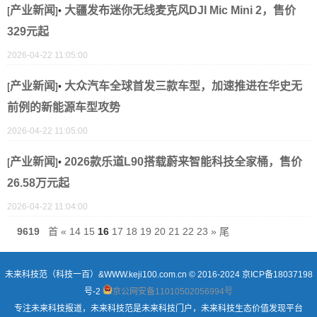
产业新闻
大疆发布迷你无线麦克风DJI Mic Mini 2，售价
[
]•
329元起
2026-04-22 11:05:00
产业新闻
大众汽车全球首发三款车型，加速推进在华史无
[
]•
前例的新能源车型攻势
2026-04-22 11:05:00
产业新闻
2026款乐道L90搭载蔚来智能科技全家桶，售价
[
]•
26.58万元起
2026-04-22 11:04:00
9619
首
«
14
15
16
17
18
19
20
21
22
23
»
尾
未来科技范（科技一百）&WWW.keji100.com.cn © 2016-2024
京ICP备18037198
号-2
京公网安备11010502056994号
专注未来科技报道，未来科技范是未来科技门户，未来科技生态价值发现平台